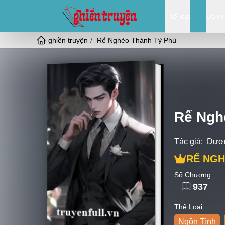
Thể loại
Danh
ghiền truyện
Rể Nghèo Thành Tỷ Phú
Rể Ngh
Tác giả:
Dươn
RỂ NGH
Số Chương
937
Thể Loại
Ngôn Tình