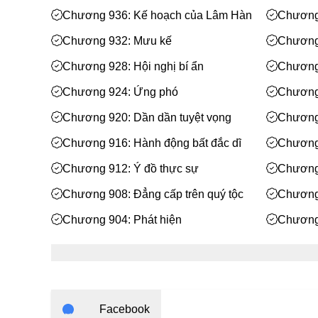
Chương 936: Kế hoạch của Lâm Hàn
Chương
Chương 932: Mưu kế
Chương 
Chương 928: Hội nghị bí ẩn
Chương 
Tử Dục
Chương 924: Ứng phó
Chương 
Chương 920: Dần dần tuyệt vọng
Chương
Chương 916: Hành động bất đắc dĩ
Chương 
Chương 912: Ý đồ thực sự
Chương
Chương 908: Đẳng cấp trên quý tộc
Chương 
Chương 904: Phát hiện
Chương 
Chương 899-900: 899: Thành ý - 900:
Chương 
Cậu chủ lớn kỳ lạ
Chương 895: Hôm nay không muốn
Chương 
nói đạo lý
Chương 891: Giằng co
Chương
Facebook