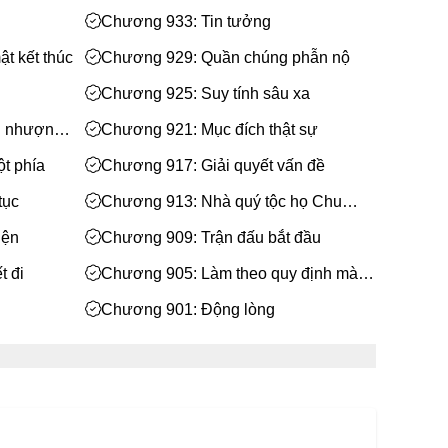
Chương 933: Tin tưởng
t kết thúc
Chương 929: Quần chúng phẫn nộ
Chương 925: Suy tính sâu xa
n nhượng
Chương 921: Mục đích thật sự
t phía
Chương 917: Giải quyết vấn đề
tục
Chương 913: Nhà quý tộc họ Chu
khủng hoảng
iện
Chương 909: Trận đấu bắt đầu
t đi
Chương 905: Làm theo quy định mà
thôi
Chương 901: Động lòng
gây sự
Chương 896: Bắt đầu hội nghị bỏ
phiếu
kỳ lạ
Chương 892: Thời đại thay đổi
ên thủ
Chương 888: Chuyện tốt?