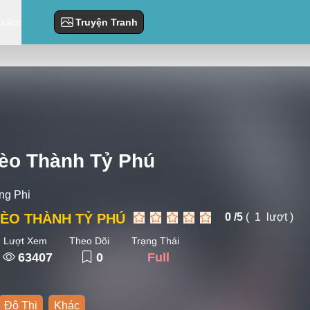
 sách
Truyện Tranh
èo Thành Tỷ Phú
g Phi
ÈO THÀNH TỶ PHÚ
0 /
5
(
1
lượt )
Lượt Xem
Theo Dõi
Trạng Thái
63407
0
Full
Đô Thị
Khác