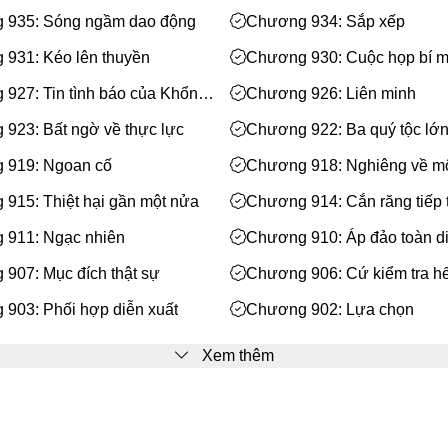
 935: Sóng ngầm dao động
Chương 934: Sắp xếp
931: Kéo lên thuyền
Chương 930: Cuộc họp bí mậ
927: Tin tình báo của Khổng
Chương 926: Liên minh
923: Bất ngờ về thực lực
Chương 922: Ba quý tộc lớ
bộ
 919: Ngoan cố
Chương 918: Nghiêng về mộ
915: Thiệt hại gần một nửa
Chương 914: Cắn răng tiếp 
 911: Ngạc nhiên
Chương 910: Áp đảo toàn d
907: Mục đích thật sự
Chương 906: Cứ kiểm tra hế
903: Phối hợp diễn xuất
Chương 902: Lựa chọn
898: Chuẩn bị gặp nhau
Chương 897: Tôi đến là để 
Xem thêm
894: Đạo đãi khách
Chương 893: Bầu không khí 
 890: Lâm Hàn đến
Chương 889: Chu Khương li