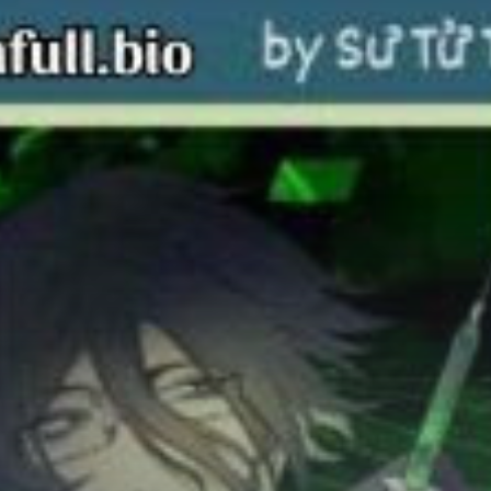
Chữa Lành
Sủng
Trả Thù
Gia Đình
Hài Hước
Trọng Sinh
Hào Môn Thế Gia
Sảng Văn
Ngược
Xuyên Không
Tiểu Thuyết
Đoản Văn