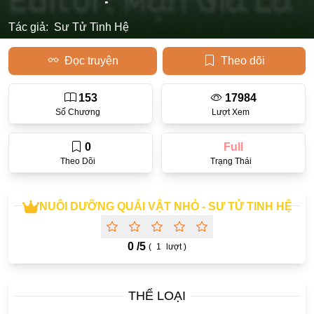
Học Đường
Tác giả:
Sư Tử Tinh Hệ
Điền Văn
Đọc truyện
Theo dõi
Thanh Xuân Vườn Trường
153
17984
Cưới Trước Yêu Sau
Số Chương
Lượt Xem
Đam Mỹ
0
Full
Không CP
Theo Dõi
Trạng Thái
Hành Động
Gương Vỡ Lại Lành
NUÔI DƯỠNG QUÁI VẬT NHỎ - SƯ TỬ TINH HỆ
Phương Đông
0 /
5
(
1
lượt )
Dị Năng
Showbiz
THỂ LOẠI
Ngược Nữ