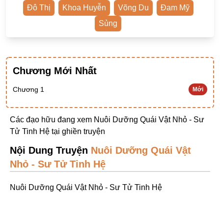
Đô Thị
Khoa Huyễn
Võng Du
Đam Mỹ
Ngược Nam
Sủng
Tiên Hiệp
Khác
Niên Đại
Chương Mới Nhất
Cường Thủ Hào Đoạt
Chương 1
Mới
Trinh Thám
Ngược Luyến Tàn Tâm
Các đạo hữu đang xem Nuôi Dưỡng Quái Vật Nhỏ - Sư
Tử Tinh Hệ tại
ghiền truyện
Thức Tỉnh Nhân Vật
Nội Dung Truyện
Nuôi Dưỡng Quái Vật
Học Bá
Nhỏ - Sư Tử Tinh Hệ
OE
Bình Luận Cốt Truyện
Nuôi Dưỡng Quái Vật Nhỏ - Sư Tử Tinh Hệ
SE