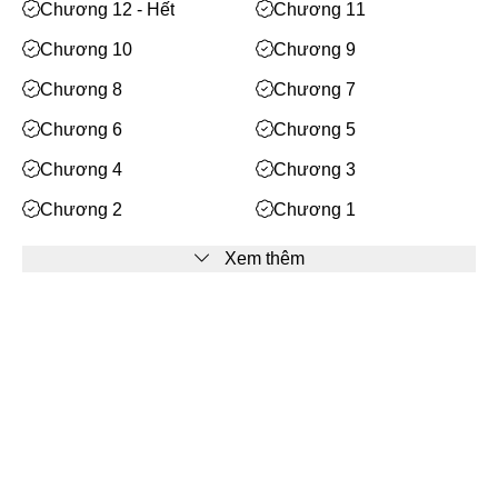
Mạt Thế
Chương 12 - Hết
Chương 11
Phiêu Lưu
Chương 10
Chương 9
Hoán Đổi Thân Xác
Chương 8
Chương 7
Đọc Tâm
Chương 6
Chương 5
Mỹ Thực
Chương 4
Chương 3
Phép Thuật
Chương 2
Chương 1
Nhân Thú
Xem thêm
Quy Tắc
Truyền Cảm Hứng
Facebook
BE
Huyền Ảo/Kỳ Ảo
Bạn cần
đăng nhập
để bình luận
Gả Thay
Bách Hợp