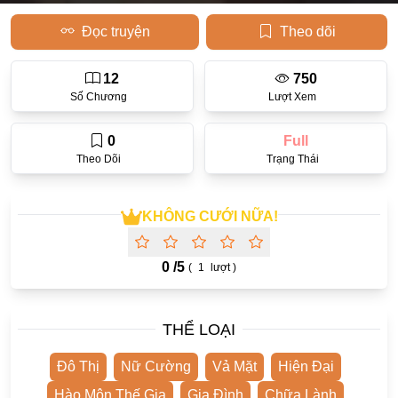
Đọc truyện
Theo dõi
Học Đường
Điền Văn
12
750
Thanh Xuân Vườn Trường
Số Chương
Lượt Xem
Cưới Trước Yêu Sau
0
Full
Đam Mỹ
Theo Dõi
Trạng Thái
Không CP
KHÔNG CƯỚI NỮA!
Hành Động
Gương Vỡ Lại Lành
0 /
5
(
1
lượt )
Phương Đông
Dị Năng
THỂ LOẠI
Showbiz
Đô Thị
Nữ Cường
Vả Mặt
Hiện Đại
Ngược Nữ
Hào Môn Thế Gia
Gia Đình
Chữa Lành