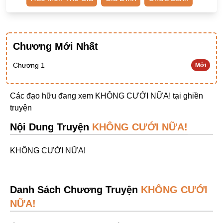
Ngược Nam
Tiên Hiệp
Chương Mới Nhất
Khác
Niên Đại
Chương 1
Mới
Cường Thủ Hào Đoạt
Các đạo hữu đang xem KHÔNG CƯỚI NỮA! tại
ghiền
Trinh Thám
truyện
Ngược Luyến Tàn Tâm
Nội Dung Truyện
KHÔNG CƯỚI NỮA!
Thức Tỉnh Nhân Vật
KHÔNG CƯỚI NỮA!
Học Bá
OE
Danh Sách Chương Truyện
KHÔNG CƯỚI
Bình Luận Cốt Truyện
NỮA!
SE