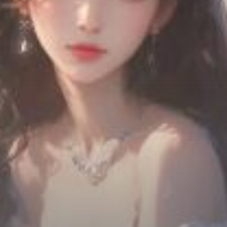
Chữa Lành
Sủng
Trả Thù
Gia Đình
Hài Hước
Trọng Sinh
Hào Môn Thế Gia
Sảng Văn
Ngược
Xuyên Không
Tiểu Thuyết
Đoản Văn