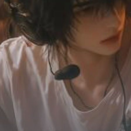
Chữa Lành
Sủng
Trả Thù
Gia Đình
Hài Hước
Trọng Sinh
Hào Môn Thế Gia
Sảng Văn
Ngược
Xuyên Không
Tiểu Thuyết
Đoản Văn