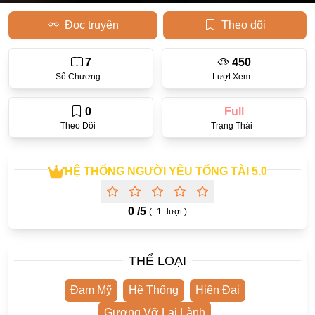
Đọc truyện
Theo dõi
Học Đường
Điền Văn
7
450
Thanh Xuân Vườn Trường
Số Chương
Lượt Xem
Cưới Trước Yêu Sau
0
Full
Đam Mỹ
Theo Dõi
Trạng Thái
Không CP
HỆ THỐNG NGƯỜI YÊU TỔNG TÀI 5.0
Hành Động
Gương Vỡ Lại Lành
0 /
5
(
1
lượt )
Phương Đông
Dị Năng
THỂ LOẠI
Showbiz
Đam Mỹ
Hệ Thống
Hiện Đại
Ngược Nữ
Gương Vỡ Lại Lành