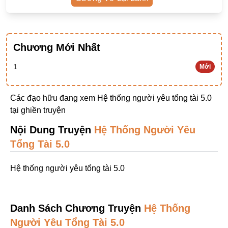
Ngược Nam
Tiên Hiệp
Chương Mới Nhất
Khác
Niên Đại
1
Mới
Cường Thủ Hào Đoạt
Các đạo hữu đang xem Hệ thống người yêu tổng tài 5.0
Trinh Thám
tại
ghiền truyện
Ngược Luyến Tàn Tâm
Nội Dung Truyện
Hệ Thống Người Yêu
Thức Tỉnh Nhân Vật
Tổng Tài 5.0
Học Bá
Hệ thống người yêu tổng tài 5.0
OE
Bình Luận Cốt Truyện
Danh Sách Chương Truyện
Hệ Thống
SE
Người Yêu Tổng Tài 5.0