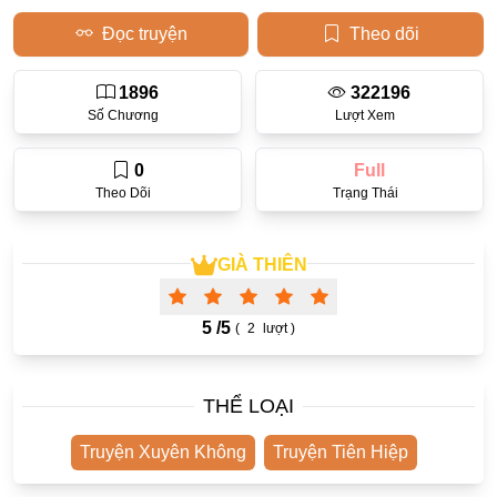
Đọc truyện
Theo dõi
Học Đường
Điền Văn
1896
322196
Số Chương
Lượt Xem
Thanh Xuân Vườn Trường
Cưới Trước Yêu Sau
0
Full
Theo Dõi
Trạng Thái
Đam Mỹ
Không CP
GIÀ THIÊN
Hành Động
Gương Vỡ Lại Lành
5 /
5
(
2
lượt )
Phương Đông
Dị Năng
THỂ LOẠI
Showbiz
Truyện Xuyên Không
Truyện Tiên Hiệp
Ngược Nữ