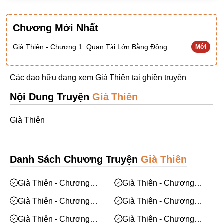
Ngược Nam
Chương Mới Nhất
Tiên Hiệp
Khác
Già Thiên - Chương 1: Quan Tài Lớn Bằng Đồng Thau Ở Trong Tinh Không
Mới
Niên Đại
Các đạo hữu đang xem Già Thiên tại
ghiền truyện
Cường Thủ Hào Đoạt
Nội Dung Truyện
Già Thiên
Trinh Thám
Ngược Luyến Tàn Tâm
Già Thiên
Thức Tỉnh Nhân Vật
Học Bá
Danh Sách Chương Truyện
Già Thiên
OE
Già Thiên - Chương
Già Thiên - Chương
Bình Luận Cốt Truyện
1896: Cuối (Hết)
1895: Già Thiên đại kết
Già Thiên - Chương
Già Thiên - Chương
SE
cục
1894: Chín con rồng kéo
1893: Thời gian cực
Già Thiên - Chương
Già Thiên - Chương