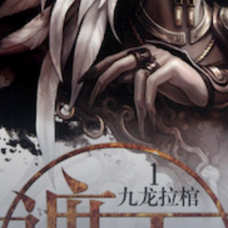
Chữa Lành
Sủng
Trả Thù
Gia Đình
Hài Hước
Trọng Sinh
Hào Môn Thế Gia
Sảng Văn
Ngược
Xuyên Không
Tiểu Thuyết
Đoản Văn