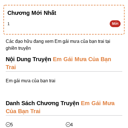
Ngược Nam
Chương Mới Nhất
Tiên Hiệp
1
Mới
Khác
Niên Đại
Các đạo hữu đang xem Em gái mưa của bạn trai tại
Cường Thủ Hào Đoạt
ghiền truyện
Trinh Thám
Nội Dung Truyện
Em Gái Mưa Của Bạn
Trai
Ngược Luyến Tàn Tâm
Thức Tỉnh Nhân Vật
Em gái mưa của bạn trai
Học Bá
OE
Danh Sách Chương Truyện
Em Gái Mưa
Bình Luận Cốt Truyện
Của Bạn Trai
SE
5
4