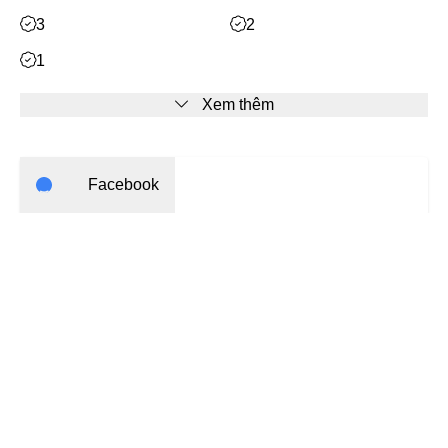
Mạt Thế
3
2
Phiêu Lưu
1
Hoán Đổi Thân Xác
Xem thêm
Đọc Tâm
Mỹ Thực
Phép Thuật
Facebook
Nhân Thú
Quy Tắc
Bạn cần
đăng nhập
để bình luận
Truyền Cảm Hứng
BE
Huyền Ảo/Kỳ Ảo
Gả Thay
Bách Hợp