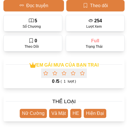
Đọc truyện
Theo dõi
Học Đường
Điền Văn
5
254
Số Chương
Lượt Xem
Thanh Xuân Vườn Trường
0
Full
Cưới Trước Yêu Sau
Theo Dõi
Trạng Thái
Đam Mỹ
Không CP
EM GÁI MƯA CỦA BẠN TRAI
Hành Động
0 /
5
(
1
lượt )
Gương Vỡ Lại Lành
Phương Đông
THỂ LOẠI
Dị Năng
Showbiz
Nữ Cường
Vả Mặt
HE
Hiện Đại
Ngược Nữ