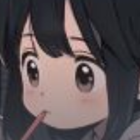
Chữa Lành
Sủng
Trả Thù
Gia Đình
Hài Hước
Trọng Sinh
Hào Môn Thế Gia
Sảng Văn
Ngược
Xuyên Không
Tiểu Thuyết
Đoản Văn