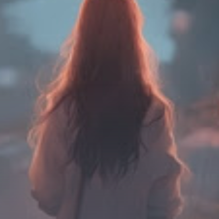
Chữa Lành
Sủng
Trả Thù
Gia Đình
Hài Hước
Trọng Sinh
Hào Môn Thế Gia
Sảng Văn
Ngược
Xuyên Không
Tiểu Thuyết
Đoản Văn