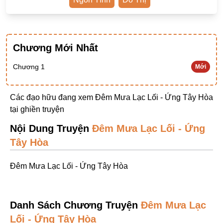
Ngược Nam
Tiên Hiệp
Khác
Chương Mới Nhất
Niên Đại
Chương 1
Mới
Cường Thủ Hào Đoạt
Các đạo hữu đang xem Đêm Mưa Lạc Lối - Ứng Tây Hòa
Trinh Thám
tại
ghiền truyện
Ngược Luyến Tàn Tâm
Nội Dung Truyện
Đêm Mưa Lạc Lối - Ứng
Thức Tỉnh Nhân Vật
Tây Hòa
Học Bá
Đêm Mưa Lạc Lối - Ứng Tây Hòa
OE
Bình Luận Cốt Truyện
Danh Sách Chương Truyện
Đêm Mưa Lạc
SE
Lối - Ứng Tây Hòa