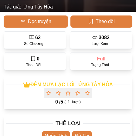
Tác giả:
Ứng Tây Hòa
Học Đường
Đọc truyện
Theo dõi
Điền Văn
Thanh Xuân Vườn Trường
62
3082
Cưới Trước Yêu Sau
Số Chương
Lượt Xem
Đam Mỹ
0
Full
Không CP
Theo Dõi
Trạng Thái
Hành Động
ĐÊM MƯA LẠC LỐI - ỨNG TÂY HÒA
Gương Vỡ Lại Lành
Phương Đông
0 /
5
(
1
lượt )
Dị Năng
Showbiz
THỂ LOẠI
Ngược Nữ
Ngôn Tình
Đô Thị