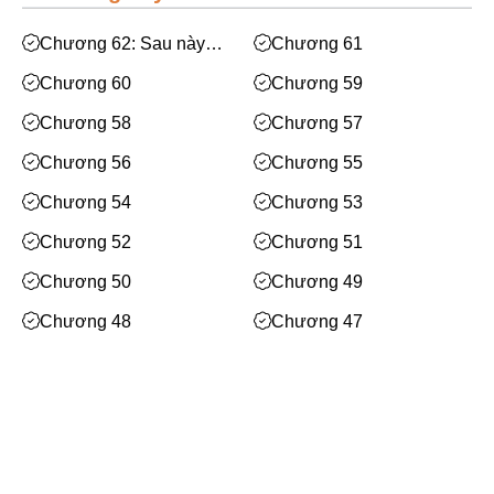
Mạt Thế
Phiêu Lưu
Chương 62: Sau này
Chương 61
(Hoàn)
Hoán Đổi Thân Xác
Chương 60
Chương 59
Đọc Tâm
Chương 58
Chương 57
Mỹ Thực
Chương 56
Chương 55
Phép Thuật
Chương 54
Chương 53
Nhân Thú
Chương 52
Chương 51
Quy Tắc
Chương 50
Chương 49
Truyền Cảm Hứng
Chương 48
Chương 47
BE
Chương 46
Chương 45
Huyền Ảo/Kỳ Ảo
Chương 44
Chương 43
Gả Thay
Chương 42
Chương 41
Xem thêm
Bách Hợp
Chương 40
Chương 39