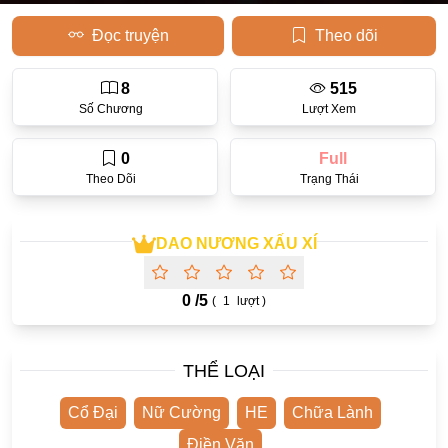
Đọc truyện
Theo dõi
Học Đường
Điền Văn
8
515
Thanh Xuân Vườn Trường
Số Chương
Lượt Xem
Cưới Trước Yêu Sau
0
Full
Đam Mỹ
Theo Dõi
Trạng Thái
Không CP
DAO NƯƠNG XẤU XÍ
Hành Động
Gương Vỡ Lại Lành
0 /
5
(
1
lượt )
Phương Đông
Dị Năng
THỂ LOẠI
Showbiz
Cổ Đại
Nữ Cường
HE
Chữa Lành
Ngược Nữ
Điền Văn