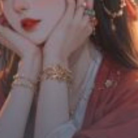
Chữa Lành
Sủng
Trả Thù
Gia Đình
Hài Hước
Trọng Sinh
Hào Môn Thế Gia
Sảng Văn
Ngược
Xuyên Không
Tiểu Thuyết
Đoản Văn