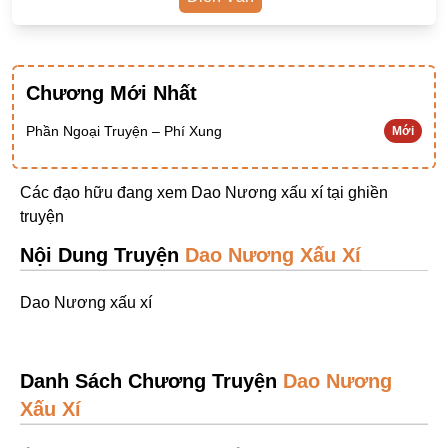
Ngược Nam
Tiên Hiệp
Chương Mới Nhất
Khác
Niên Đại
Phần Ngoại Truyện – Phí Xung
Mới
Cường Thủ Hào Đoạt
Các đạo hữu đang xem Dao Nương xấu xí tại
ghiền
Trinh Thám
truyện
Ngược Luyến Tàn Tâm
Nội Dung Truyện
Dao Nương Xấu Xí
Thức Tỉnh Nhân Vật
Dao Nương xấu xí
Học Bá
OE
Danh Sách Chương Truyện
Dao Nương
Bình Luận Cốt Truyện
Xấu Xí
SE