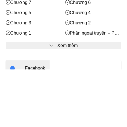
Mạt Thế
Chương 7
Chương 6
Phiêu Lưu
Chương 5
Chương 4
Hoán Đổi Thân Xác
Chương 3
Chương 2
Đọc Tâm
Chương 1
Phần ngoại truyện – Phí
Xung
Mỹ Thực
Xem thêm
Phép Thuật
Nhân Thú
Facebook
Quy Tắc
Truyền Cảm Hứng
Bạn cần
đăng nhập
để bình luận
BE
Huyền Ảo/Kỳ Ảo
Gả Thay
Bách Hợp