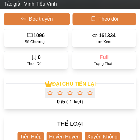
Tác giả:
Vinh Tiểu Vinh
Học Đường
Đọc truyện
Theo dõi
Điền Văn
Thanh Xuân Vườn Trường
1096
161334
Số Chương
Lượt Xem
Cưới Trước Yêu Sau
Đam Mỹ
0
Full
Theo Dõi
Trạng Thái
Không CP
Hành Động
ĐẠI CHU TIÊN LẠI
Gương Vỡ Lại Lành
Phương Đông
0 /
5
(
1
lượt )
Dị Năng
THỂ LOẠI
Showbiz
Ngược Nữ
Tiên Hiệp
Huyền Huyễn
Xuyên Không