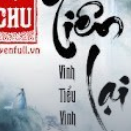
Chữa Lành
Sủng
Trả Thù
Gia Đình
Hài Hước
Trọng Sinh
Hào Môn Thế Gia
Sảng Văn
Ngược
Xuyên Không
Tiểu Thuyết
Đoản Văn