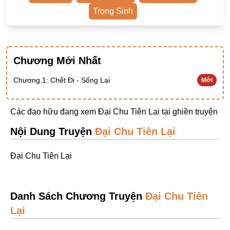
Ngược Nam
Trọng Sinh
Tiên Hiệp
Khác
Chương Mới Nhất
Niên Đại
Chương 1: Chết Đi - Sống Lại
Mới
Cường Thủ Hào Đoạt
Trinh Thám
Các đạo hữu đang xem Đại Chu Tiên Lại tại
ghiền truyện
Ngược Luyến Tàn Tâm
Nội Dung Truyện
Đại Chu Tiên Lại
Thức Tỉnh Nhân Vật
Đại Chu Tiên Lại
Học Bá
OE
Danh Sách Chương Truyện
Bình Luận Cốt Truyện
Đại Chu Tiên
Lại
SE