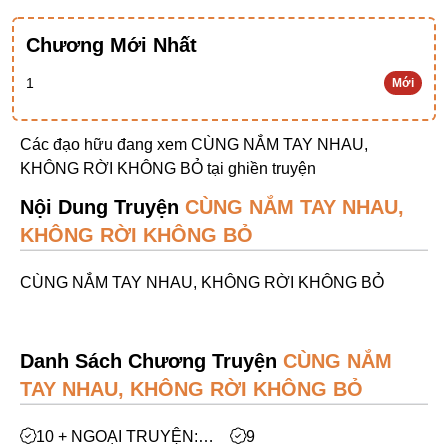
Ngược Nam
Chương Mới Nhất
Tiên Hiệp
1
Mới
Khác
Niên Đại
Các đạo hữu đang xem CÙNG NẮM TAY NHAU,
Cường Thủ Hào Đoạt
KHÔNG RỜI KHÔNG BỎ tại
ghiền truyện
Trinh Thám
Nội Dung Truyện
CÙNG NẮM TAY NHAU,
KHÔNG RỜI KHÔNG BỎ
Ngược Luyến Tàn Tâm
Thức Tỉnh Nhân Vật
CÙNG NẮM TAY NHAU, KHÔNG RỜI KHÔNG BỎ
Học Bá
OE
Danh Sách Chương Truyện
CÙNG NẮM
Bình Luận Cốt Truyện
TAY NHAU, KHÔNG RỜI KHÔNG BỎ
SE
10 + NGOẠI TRUYỆN:
9