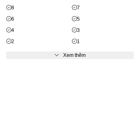
Mạt Thế
DUNG NGỌC (1)
8
7
Phiêu Lưu
6
5
Hoán Đổi Thân Xác
4
3
Đọc Tâm
2
1
Mỹ Thực
Xem thêm
Phép Thuật
Nhân Thú
Quy Tắc
Facebook
Truyền Cảm Hứng
BE
Bạn cần
đăng nhập
để bình luận
Huyền Ảo/Kỳ Ảo
Gả Thay
Bách Hợp