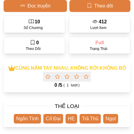
Đọc truyện
Theo dõi
Học Đường
Điền Văn
10
412
Số Chương
Lượt Xem
Thanh Xuân Vườn Trường
0
Full
Cưới Trước Yêu Sau
Theo Dõi
Trạng Thái
Đam Mỹ
Không CP
CÙNG NẮM TAY NHAU, KHÔNG RỜI KHÔNG BỎ
Hành Động
0 /
5
(
1
lượt )
Gương Vỡ Lại Lành
Phương Đông
THỂ LOẠI
Dị Năng
Showbiz
Ngôn Tình
Cổ Đại
HE
Trả Thù
Ngọt
Ngược Nữ