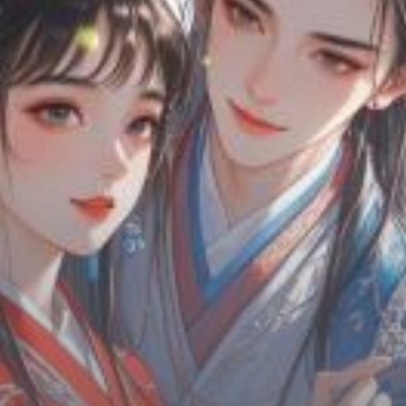
Chữa Lành
Sủng
Trả Thù
Gia Đình
Hài Hước
Trọng Sinh
Hào Môn Thế Gia
Sảng Văn
Ngược
Xuyên Không
Tiểu Thuyết
Đoản Văn