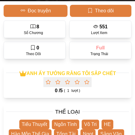
Đọc truyện
Theo dõi
Học Đường
Điền Văn
8
551
Thanh Xuân Vườn Trường
Số Chương
Lượt Xem
Cưới Trước Yêu Sau
0
Full
Đam Mỹ
Theo Dõi
Trạng Thái
Không CP
ANH ẤY TƯỞNG RẰNG TÔI SẮP CHẾT
Hành Động
Gương Vỡ Lại Lành
0 /
5
(
1
lượt )
Phương Đông
Dị Năng
THỂ LOẠI
Showbiz
Tiểu Thuyết
Ngôn Tình
Vô Tri
HE
Ngược Nữ
Hào Môn Thế Gia
Tổng Tài
Ngọt
Sảng Văn