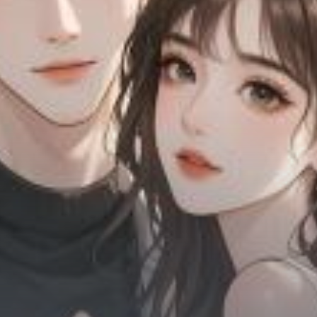
Chữa Lành
Sủng
Trả Thù
Gia Đình
Hài Hước
Trọng Sinh
Hào Môn Thế Gia
Sảng Văn
Ngược
Xuyên Không
Tiểu Thuyết
Đoản Văn