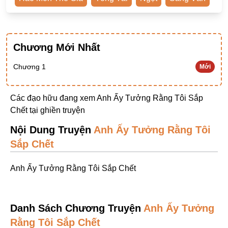
Ngược Nam
Tiên Hiệp
Chương Mới Nhất
Khác
Niên Đại
Chương 1
Mới
Cường Thủ Hào Đoạt
Các đạo hữu đang xem Anh Ấy Tưởng Rằng Tôi Sắp
Trinh Thám
Chết tại
ghiền truyện
Ngược Luyến Tàn Tâm
Nội Dung Truyện
Anh Ấy Tưởng Rằng Tôi
Thức Tỉnh Nhân Vật
Sắp Chết
Học Bá
Anh Ấy Tưởng Rằng Tôi Sắp Chết
OE
Bình Luận Cốt Truyện
Danh Sách Chương Truyện
Anh Ấy Tưởng
SE
Rằng Tôi Sắp Chết