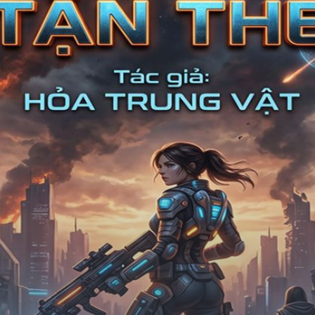
Chữa Lành
Sủng
Trả Thù
Gia Đình
Hài Hước
Trọng Sinh
Hào Môn Thế Gia
Sảng Văn
Ngược
Xuyên Không
Tiểu Thuyết
Đoản Văn