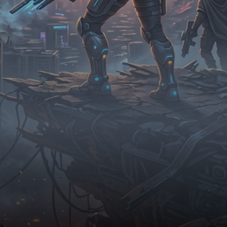
Tổng Tài
Hệ Thống
Truy Thê
Linh Dị
Cung Đấu
Huyền Huyễn
Dưỡng Thê
Hư Cấu Kỳ Ảo
Gia Đấu
Kinh Dị
Gương Vỡ Không Lành
Xuyên Sách
Vô Tri