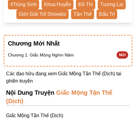
#Trùng Sinh
Khoa Huyễn
Đô Thị
Tương Lai
Ngược Nam
Giới Giải Trí/ Showbiz
Tận Thế
Đấu Trí
Tiên Hiệp
Khác
Niên Đại
Chương Mới Nhất
Cường Thủ Hào Đoạt
Chương 1: Giấc Mộng Nghìn Năm
Mới
Trinh Thám
Ngược Luyến Tàn Tâm
Các đạo hữu đang xem Giấc Mộng Tận Thế (Dịch) tại
ghiền truyện
Thức Tỉnh Nhân Vật
Nội Dung Truyện
Giấc Mộng Tận Thế
Học Bá
(Dịch)
OE
Bình Luận Cốt Truyện
Giấc Mộng Tận Thế (Dịch)
SE