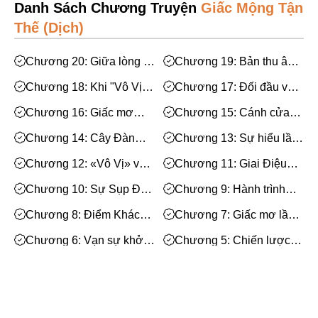
Mạt Thế
Danh Sách Chương Truyện
Giấc Mộng Tận
Thế (Dịch)
Phiêu Lưu
Hoán Đổi Thân Xác
Chương 20: Giữa lòng tự
Chương 19: Bản thu âm
tôn và sự tử tế
đẫm nước mắt
Đọc Tâm
Chương 18: Khi "Vô Vị"
Chương 17: Đối đầu với
không còn vô vị
thiếu gia họ Chu
Mỹ Thực
Chương 16: Giấc mơ
Chương 15: Cánh cửa
bên lề đường Thược
khép lại, những suy tư
Phép Thuật
Chương 14: Cây Đàn
Chương 13: Sự hiểu lầm
Lâm
mở ra
Ghi-ta Cũ Và Những Bản
giữa Trần Phong và
Nhân Thú
Chương 12: «Vô Vị» và
Chương 11: Giai Điệu
Tình Ca Để Đời (vừa rồi)
Chung Lôi
lần xuất hiện đầu tiên
Từ Hư Vô
Quy Tắc
Chương 10: Sự Sụp Đổ
Chương 9: Hành trình
Của Hạm Đội Tinh
"đánh cắp" thời gian
Truyền Cảm Hứng
Chương 8: Điểm Khác
Chương 7: Giấc mơ lần
Không
Biệt Trong Ký Ức
thứ hai
BE
Chương 6: Vạn sự khởi
Chương 5: Chiến lược
đầu nan
mới
Huyền Ảo/Kỳ Ảo
Chương 4: Kế hoạch kết
Chương 3: Bí mật của kẻ
thân 'đi vào lòng đất'
xuyên không
Gả Thay
Chương 2: Cô nàng lập
Chương 1: Giấc Mộng
dị ở lầu trên
Nghìn Năm
Bách Hợp