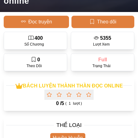
online
Học Đường
Đọc truyện
Theo dõi
Điền Văn
Thanh Xuân Vườn Trường
400
5355
Cưới Trước Yêu Sau
Số Chương
Lượt Xem
Đam Mỹ
0
Full
Không CP
Theo Dõi
Trạng Thái
Hành Động
BÁCH LUYỆN THÀNH THẦN ĐỌC ONLINE
Gương Vỡ Lại Lành
Phương Đông
0 /
5
(
1
lượt )
Dị Năng
Showbiz
THỂ LOẠI
Ngược Nữ
Huyền Huyễn