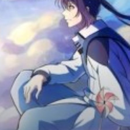
Chữa Lành
Sủng
Trả Thù
Gia Đình
Hài Hước
Trọng Sinh
Hào Môn Thế Gia
Sảng Văn
Ngược
Xuyên Không
Tiểu Thuyết
Đoản Văn