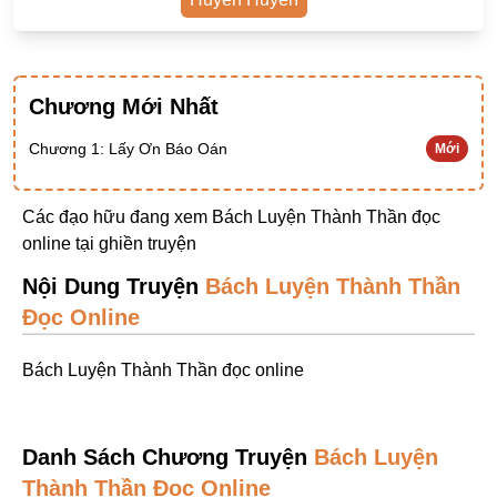
Ngược Nam
Tiên Hiệp
Khác
Chương Mới Nhất
Niên Đại
Chương 1: Lấy Ơn Báo Oán
Mới
Cường Thủ Hào Đoạt
Các đạo hữu đang xem Bách Luyện Thành Thần đọc
Trinh Thám
online tại
ghiền truyện
Ngược Luyến Tàn Tâm
Nội Dung Truyện
Bách Luyện Thành Thần
Thức Tỉnh Nhân Vật
Đọc Online
Học Bá
Bách Luyện Thành Thần đọc online
OE
Bình Luận Cốt Truyện
Danh Sách Chương Truyện
Bách Luyện
SE
Thành Thần Đọc Online