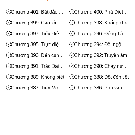
Mạt Thế
Phiêu Lưu
Chương 401: Bất đắc dĩ
Chương 400: Phá Diệt
hung hăng càn quấy
Nhất Thương
Hoán Đổi Thân Xác
Chương 399: Cao tốc
Chương 398: Khống chế
xoay tròn
Đọc Tâm
Chương 397: Tiểu Điệp
Chương 396: Đông Tà
đại lễ
Vương Thôi Tà
Mỹ Thực
Chương 395: Trực diện
Chương 394: Đãi ngộ
đối thủ của mình
Phép Thuật
Chương 393: Đến cùng
Chương 392: Truyền âm
nói gì đó?
Nhân Thú
Chương 391: Trác Đại
Chương 390: Chạy nước
tiên sinh
rút
Quy Tắc
Chương 389: Không biết
Chương 388: Đốt đèn tiết
Truyền Cảm Hứng
Chương 387: Tiên Mộ
Chương 386: Phù văn bí
Linh Đăng
thuật
BE
Chương 385: Đột phá
Chương 384: Thiên
Tuyệt Đạo Quả Thụ
Huyền Ảo/Kỳ Ảo
Chương 383: Bảo rương
Chương 382: Hoả khí rất
bay
lớn
Gả Thay
Chương 381: Mê ly
Chương 380: Xác định
Xem thêm
đoạt ta bỏ?
Bách Hợp
Chương 379: Khúc chiết
Chương 378: Truyền