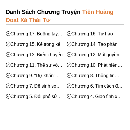
Mạt Thế
Danh Sách Chương Truyện
Tiên Hoàng
Phiêu Lưu
Đoạt Xá Thái Tử
Hoán Đổi Thân Xác
Đọc Tâm
Chương 17. Buông tay
Chương 16. Tự hào
rời đi
Mỹ Thực
Chương 15. Kế trong kế
Chương 14. Tạo phản
Phép Thuật
Chương 13. Biến chuyển
Chương 12. Mất quyền
khống chế
Nhân Thú
Chương 11. Thế sự vô
Chương 10. Phát hiện
thường
sai lầm
Quy Tắc
Chương 9. “Dự khán”
Chương 8. Thông tin
thượng triều
quan trọng
Truyền Cảm Hứng
Chương 7. Đế sinh song
Chương 6. Tìm cách đổi
sát?
lại
BE
Chương 5. Đối phó sứ
Chương 4. Giao tình xưa
thần
cũ
Huyền Ảo/Kỳ Ảo
Chương 3. Tướng quốc
Chương 2. Làm Hoàng
thất thố
đế một lần nữa
Gả Thay
Chương 1. Đột nhiên trở
thành nhi tử
Bách Hợp