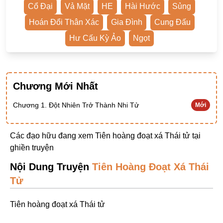
Cổ Đại
Vả Mặt
HE
Hài Hước
Sủng
Ngược Nam
Hoán Đổi Thân Xác
Gia Đình
Cung Đấu
Tiên Hiệp
Hư Cấu Kỳ Ảo
Ngọt
Khác
Niên Đại
Cường Thủ Hào Đoạt
Chương Mới Nhất
Trinh Thám
Chương 1. Đột Nhiên Trở Thành Nhi Tử
Mới
Ngược Luyến Tàn Tâm
Thức Tỉnh Nhân Vật
Các đạo hữu đang xem Tiên hoàng đoạt xá Thái tử tại
ghiền truyện
Học Bá
Nội Dung Truyện
Tiên Hoàng Đoạt Xá Thái
OE
Tử
Bình Luận Cốt Truyện
Tiên hoàng đoạt xá Thái tử
SE