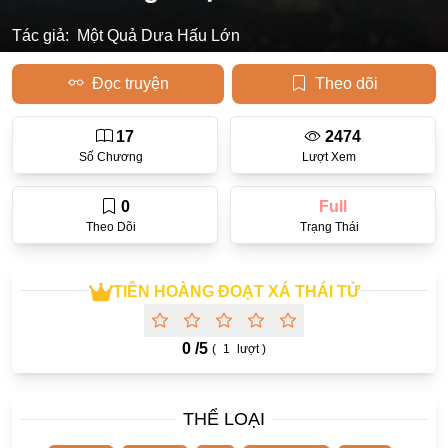
Tác giả:
Học Đường
Một Quả Dưa Hấu Lớn
Điền Văn
Đọc truyện
Theo dõi
Thanh Xuân Vườn Trường
17
2474
Cưới Trước Yêu Sau
Số Chương
Lượt Xem
Đam Mỹ
0
Full
Không CP
Theo Dõi
Trạng Thái
Hành Động
Gương Vỡ Lại Lành
TIÊN HOÀNG ĐOẠT XÁ THÁI TỬ
Phương Đông
0 /
5
(
1
lượt )
Dị Năng
Showbiz
THỂ LOẠI
Ngược Nữ