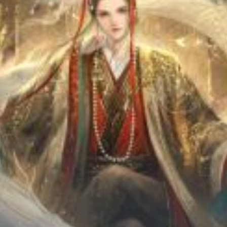
Chữa Lành
Sủng
Trả Thù
Gia Đình
Hài Hước
Trọng Sinh
Hào Môn Thế Gia
Sảng Văn
Ngược
Xuyên Không
Tiểu Thuyết
Đoản Văn