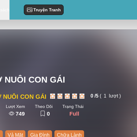
 sách
Truyện Tranh
 NUÔI CON GÁI
 NUÔI CON GÁI
0 /
5
(
1
lượt )
Lượt Xem
Theo Dõi
Trạng Thái
749
0
Full
g
Vả Mặt
Gia Đình
Chữa Lành