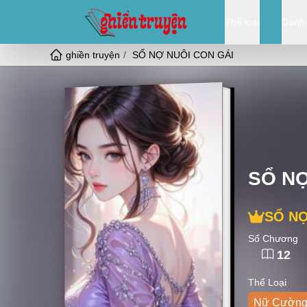
Thể loại
Danh
ghiền truyện
SỔ NỢ NUÔI CON GÁI
SỔ NỢ
SỔ NỢ
Số Chương
12
Thể Loại
Nữ Cườn