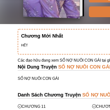
Chương Mới Nhất
HẾT
Các đạo hữu đang xem SỔ NỢ NUÔI CON GÁI tại
g
Nội Dung Truyện
SỔ NỢ NUÔI CON GÁ
SỔ NỢ NUÔI CON GÁI
Danh Sách Chương Truyện
SỔ NỢ NUÔ
CHƯƠNG 11
CHƯƠN