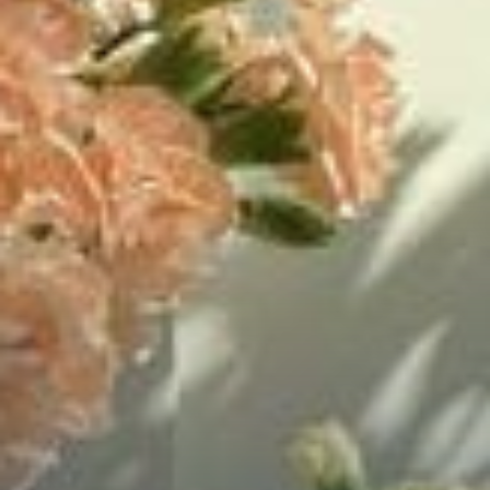
Chữa Lành
Sủng
Trả Thù
Gia Đình
Hài Hước
Trọng Sinh
Hào Môn Thế Gia
Sảng Văn
Ngược
Xuyên Không
Tiểu Thuyết
Đoản Văn