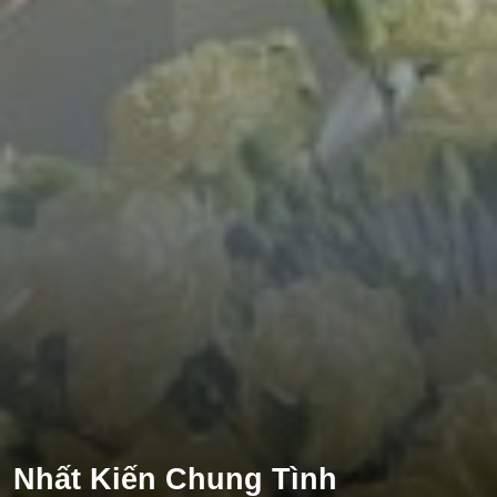
Tổng Tài
Hệ Thống
Truy Thê
Linh Dị
Cung Đấu
Huyền Huyễn
Dưỡng Thê
Hư Cấu Kỳ Ảo
Gia Đấu
Kinh Dị
Gương Vỡ Không Lành
Xuyên Sách
Nhất Kiến Chung Tình
Vô Tri