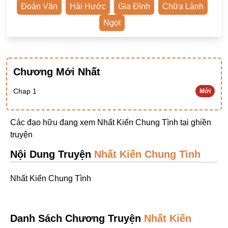
Đoản Văn
Hài Hước
Gia Đình
Chữa Lành
Ngược Nam
Ngọt
Tiên Hiệp
Khác
Niên Đại
Chương Mới Nhất
Cường Thủ Hào Đoạt
Chap 1
Mới
Trinh Thám
Ngược Luyến Tàn Tâm
Các đạo hữu đang xem Nhất Kiến Chung Tình tại
ghiền
truyện
Thức Tỉnh Nhân Vật
Nội Dung Truyện
Nhất Kiến Chung Tình
Học Bá
OE
Nhất Kiến Chung Tình
Bình Luận Cốt Truyện
SE
Danh Sách Chương Truyện
Nhất Kiến