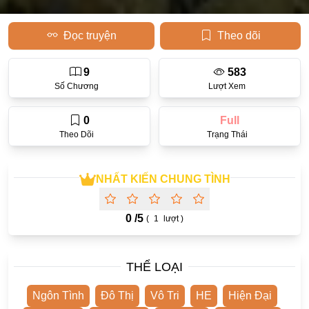
Học Đường
Đọc truyện
Theo dõi
Điền Văn
9
583
Thanh Xuân Vườn Trường
Số Chương
Lượt Xem
Cưới Trước Yêu Sau
0
Full
Đam Mỹ
Theo Dõi
Trạng Thái
Không CP
Hành Động
NHẤT KIẾN CHUNG TÌNH
Gương Vỡ Lại Lành
0 /
5
(
1
lượt )
Phương Đông
Dị Năng
THỂ LOẠI
Showbiz
Ngôn Tình
Đô Thị
Vô Tri
HE
Hiện Đại
Ngược Nữ