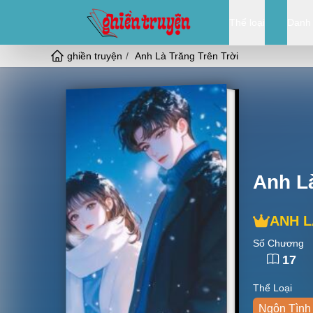
Thể loại
Danh
ghiền truyện
Anh Là Trăng Trên Trời
Anh Là
ANH L
Số Chương
17
Thể Loại
Ngôn Tình