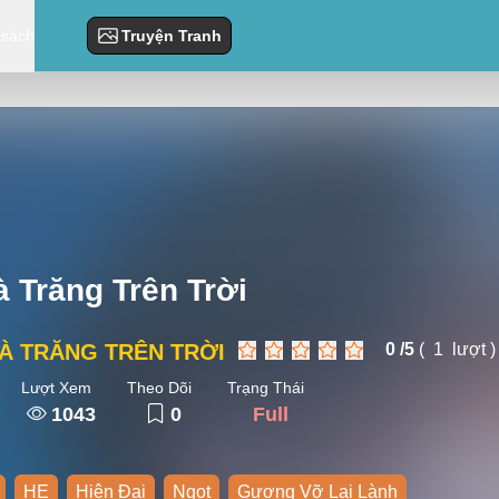
 sách
Truyện Tranh
 Trăng Trên Trời
À TRĂNG TRÊN TRỜI
0 /
5
(
1
lượt )
Lượt Xem
Theo Dõi
Trạng Thái
1043
0
Full
HE
Hiện Đại
Ngọt
Gương Vỡ Lại Lành