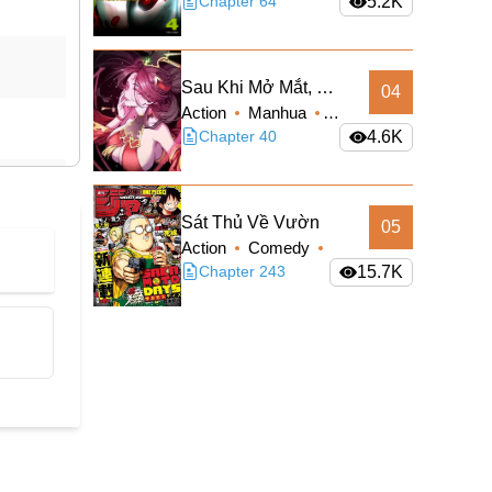
Sci-fi
Chapter 64
5.2K
Sau Khi Mở Mắt, Đệ
04
Action
Manhua
Tử Của Ta Thành
Supernatural
Chapter 40
4.6K
Nữ Đế Đại Ma Đầu
Truyện Màu
Sát Thủ Về Vườn
05
Action
Comedy
Manga
Chapter 243
Shounen
15.7K
Slice of Life
Supernatural