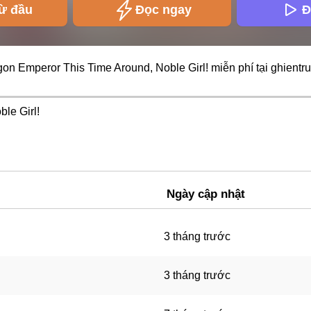
ừ đầu
Đọc ngay
Đ
on Emperor This Time Around, Noble Girl! miễn phí tại
ghientr
le Girl!
Ngày cập nhật
3 tháng trước
3 tháng trước