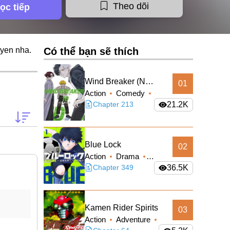
Theo dõi
ọc tiếp
uyen
nha.
Có thể bạn sẽ thích
Wind Breaker (Nii
01
Action
Comedy
Satoru)
School Life
Chapter 213
21.2K
Shounen
Blue Lock
02
Action
Drama
Shounen
Chapter 349
36.5K
Kamen Rider Spirits
03
Action
Adventure