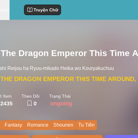
 sách
Truyện Chữ
The Dragon Emperor This Time Ar
shi Reijou ha Ryuu-mikado Heika wo Kouryakuchuu
 THE DRAGON EMPEROR THIS TIME AROUND, 
t Xem
Theo Dõi
Trạng Thái
2435
0
ongoing
Fantasy
Romance
Shounen
Tu Tiên