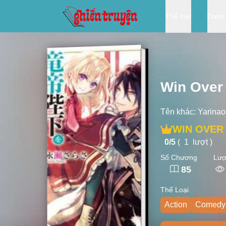
Thể loại
Danh
Win Over 
Tên khác:
Yarinao
WIN OVER
0/
5
(
1
lượt )
Số Chương
Lượ
85
Thể Loại
Action
Comedy