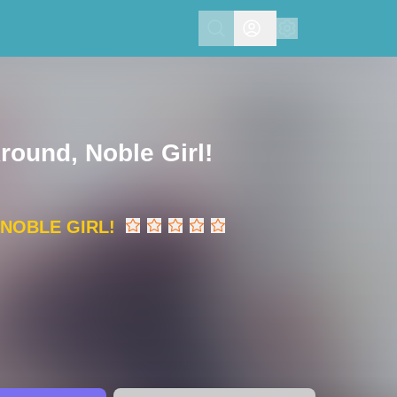
Search
ound, Noble Girl!
NOBLE GIRL!