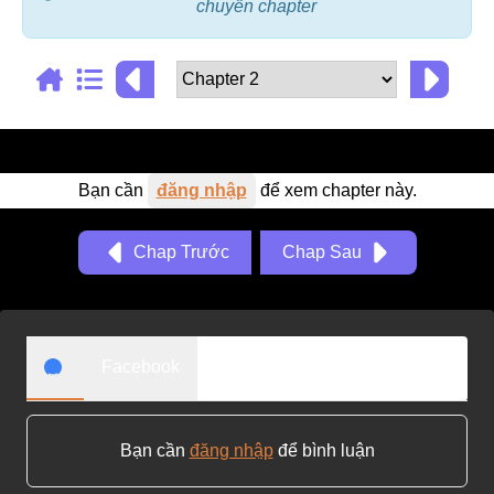
chuyển chapter
Adventure
Tu Tiên
Ngôn Tình
Slice Of Life
Bạn cần
đăng nhập
để xem chapter này.
School Life
Manga
Chap Trước
Chap Sau
Supernatural
Xuyên Không
Shounen
Facebook
Cổ Đại
Mystery
Bạn cần
đăng nhập
để bình luận
Webtoon