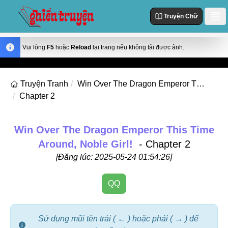
Truyện Chữ
Danh Sách
Vui lòng
F5
hoặc
Reload
lại trang nếu không tải được ảnh.
Truyện Mới Cập Nhật
Thể loại
Truyện Tranh
Win Over The Dragon Emperor This Time Around, Noble Girl!
Truyện Hot
Chapter 2
Action
Truyện chữ
Truyện Mới Đăng
Truyện Màu
Truyện Hoàn Thành
Tùy Chỉnh
Win Over The Dragon Emperor This Time
Manhua
Around, Noble Girl!
- Chapter 2
Đăng Nhập
Manhwa
[Đăng lúc: 2025-05-24 01:54:26]
Fantasy
QQ
Romance
Comedy
Sử dụng mũi tên trái ( ← ) hoặc phải ( → ) để
Drama