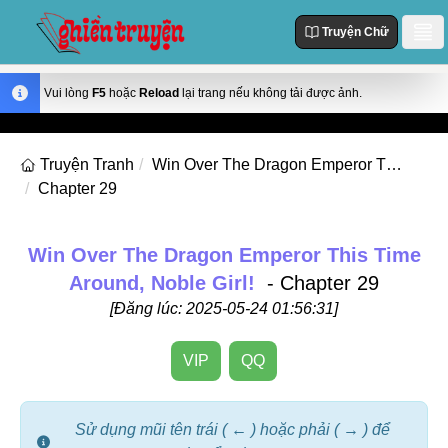
Truyện Chữ
Danh Sách
Vui lòng
F5
hoặc
Reload
lại trang nếu không tải được ảnh.
Truyện Mới Cập Nhật
Thể loại
Truyện Tranh
Win Over The Dragon Emperor This Time Around, Noble Girl!
Truyện Hot
Chapter 29
Action
Truyện chữ
Truyện Mới Đăng
Truyện Màu
Truyện Hoàn Thành
Tùy Chỉnh
Win Over The Dragon Emperor This Time
Manhua
Around, Noble Girl!
- Chapter 29
Đăng Nhập
Manhwa
[Đăng lúc: 2025-05-24 01:56:31]
Fantasy
VIP
QQ
Romance
Comedy
Sử dụng mũi tên trái ( ← ) hoặc phải ( → ) để
Drama