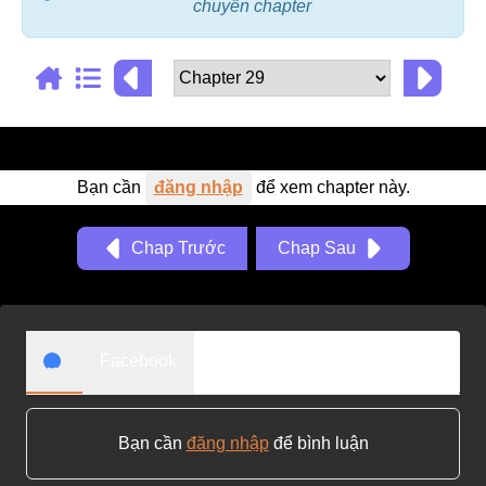
chuyển chapter
Adventure
Tu Tiên
Ngôn Tình
Slice Of Life
Bạn cần
đăng nhập
để xem chapter này.
School Life
Manga
Chap Trước
Chap Sau
Supernatural
Xuyên Không
Shounen
Facebook
Cổ Đại
Mystery
Bạn cần
đăng nhập
để bình luận
Webtoon