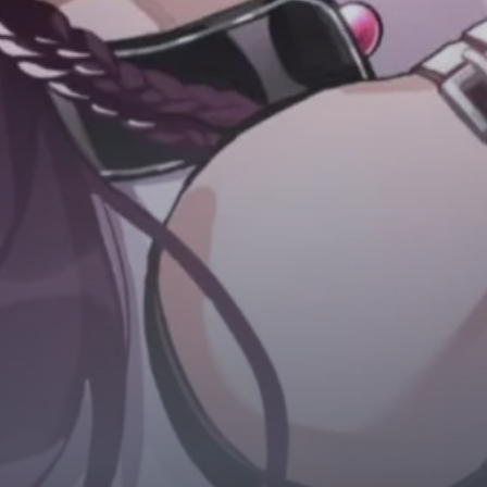
Horror
Chuyển Sinh
Psychological
Martial Arts
Shoujo
Đam Mỹ
Historical
Seinen
Sci-Fi
Tragedy
#Sủng Ngọt
Hiện Đại
Harem