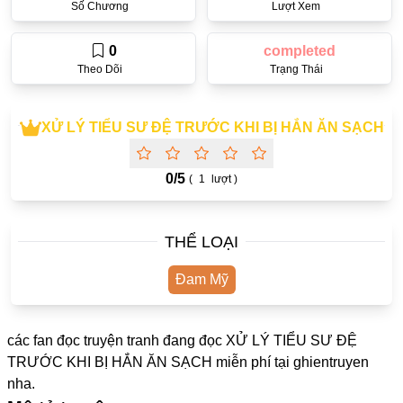
Số Chương
Lượt Xem
One Shot
Yuri
0
completed
Theo Dõi
Trạng Thái
Truyện Scan
Yaoi
XỬ LÝ TIỂU SƯ ĐỆ TRƯỚC KHI BỊ HẮN ĂN SẠCH
#Trùng Sinh
0/
5
Cưới Trước Yêu Sau
(
1
lượt )
#Cục Cưng
THỂ LOẠI
#Âu Cổ
Showbiz
Đam Mỹ
Adult
các fan đọc truyện tranh đang đọc XỬ LÝ TIỂU SƯ ĐỆ
Mature
TRƯỚC KHI BỊ HẮN ĂN SẠCH miễn phí tại
ghientruyen
Trọng Sinh
nha.