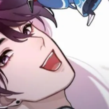
Adventure
Tu Tiên
Ngôn Tình
Slice Of Life
School Life
Manga
Supernatural
Xuyên Không
Shounen
Cổ Đại
Mystery
Webtoon