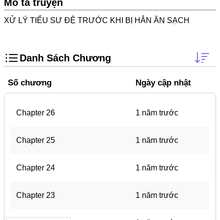
Mô tả truyện
Doujinshi
Thanh Xuân Vườn Trường
XỬ LÝ TIỂU SƯ ĐỆ TRƯỚC KHI BỊ HẮN ĂN SẠCH
Shounen Ai
Báo Thù
Danh Sách Chương
Shoujo Ai
Số chương
Ngày cập nhật
#Trâu Già Gặm Cỏ Non
Smut
Chapter 26
1 năm trước
Demons
Chapter 25
1 năm trước
Anime
Detective
Chapter 24
1 năm trước
#Hoàng Gia
Chapter 23
1 năm trước
Trinh Thám
#Ma Cà Rồng