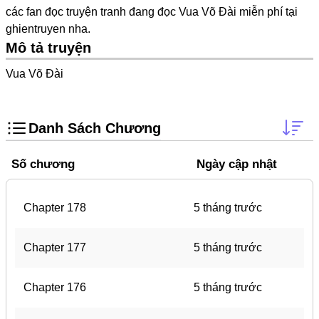
các fan đọc truyện tranh đang đọc Vua Võ Đài miễn phí tại
One Shot
ghientruyen
nha.
Truyện Scan
Mô tả truyện
Yuri
Vua Võ Đài
Yaoi
Cưới Trước Yêu Sau
Danh Sách Chương
#Trùng Sinh
Số chương
Ngày cập nhật
#Cục Cưng
Showbiz
Chapter 178
5 tháng trước
#Âu Cổ
Doujinshi
Chapter 177
5 tháng trước
Adult
Chapter 176
5 tháng trước
Mature