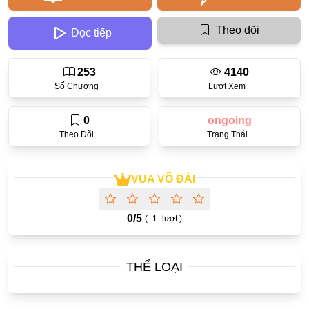
Ecchi
Theo dõi
Đọc tiếp
Nữ Cường
253
4140
Huyền Huyễn
Số Chương
Lượt Xem
Tổng Tài
0
ongoing
Isekai
Theo Dõi
Trạng Thái
#Chiếm Hữu Mạnh Mẽ
Sports
VUA VÕ ĐÀI
Magic
0/
5
(
1
lượt )
Comic
#Ngược Tâm
THỂ LOẠI
Josei
Gender Bender