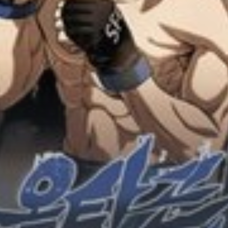
Adventure
Tu Tiên
Ngôn Tình
Slice Of Life
School Life
Manga
Supernatural
Xuyên Không
Shounen
Cổ Đại
Mystery
Webtoon