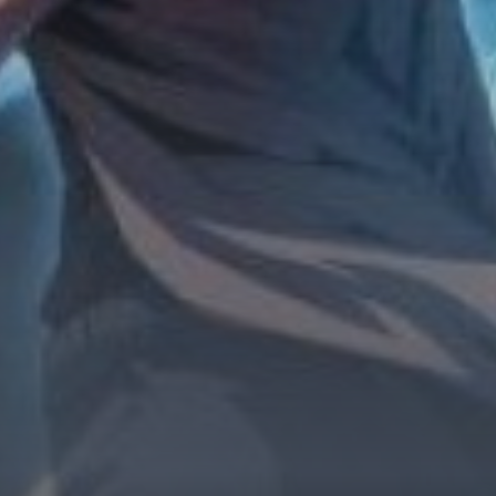
Horror
Chuyển Sinh
Psychological
Martial Arts
Shoujo
Đam Mỹ
Historical
Seinen
Sci-Fi
Tragedy
#Sủng Ngọt
Hiện Đại
Harem