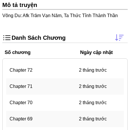
Trọng Sinh
Mô tả truyện
Thanh Xuân Vườn Trường
Võng Du: Afk Trăm Vạn Năm, Ta Thức Tỉnh Thành Thần
Shounen Ai
Shoujo Ai
Danh Sách Chương
Báo Thù
Số chương
Ngày cập nhật
#Trâu Già Gặm Cỏ Non
Smut
Chapter 72
2 tháng trước
Demons
Anime
Chapter 71
2 tháng trước
Detective
Chapter 70
2 tháng trước
#Hoàng Gia
Trinh Thám
Chapter 69
2 tháng trước
#Ma Cà Rồng