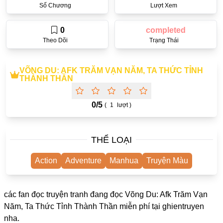
Số Chương
Lượt Xem
One Shot
Truyện Scan
0
completed
Theo Dõi
Trạng Thái
Yuri
Yaoi
VÕNG DU: AFK TRĂM VẠN NĂM, TA THỨC TỈNH
THÀNH THẦN
Cưới Trước Yêu Sau
#Trùng Sinh
0/
5
(
1
lượt )
#Cục Cưng
Showbiz
THỂ LOẠI
#Âu Cổ
Action
Adventure
Manhua
Truyện Màu
Doujinshi
Adult
các fan đọc truyện tranh đang đọc Võng Du: Afk Trăm Vạn
Năm, Ta Thức Tỉnh Thành Thần miễn phí tại
ghientruyen
Mature
nha.