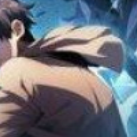
Adventure
Tu Tiên
Ngôn Tình
Slice Of Life
School Life
Manga
Supernatural
Xuyên Không
Shounen
Cổ Đại
Mystery
Webtoon