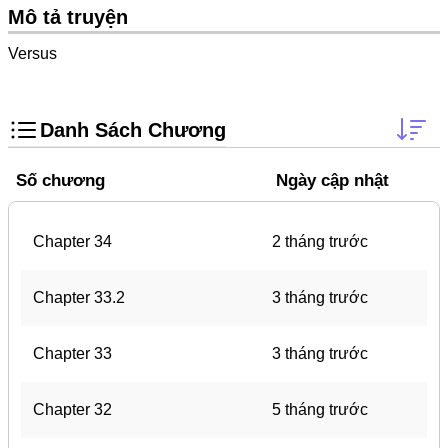
Doujinshi
Mô tả truyện
Thanh Xuân Vườn Trường
Versus
Shounen Ai
Báo Thù
Danh Sách Chương
Shoujo Ai
Số chương
Ngày cập nhật
#Trâu Già Gặm Cỏ Non
Smut
Chapter 34
2 tháng trước
Demons
Anime
Chapter 33.2
3 tháng trước
Detective
Chapter 33
3 tháng trước
#Hoàng Gia
Trinh Thám
Chapter 32
5 tháng trước
#Ma Cà Rồng