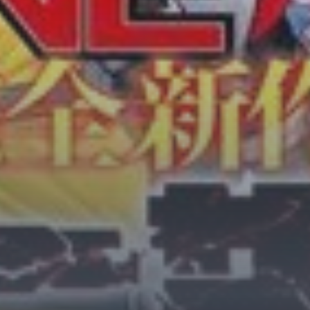
Horror
Chuyển Sinh
Psychological
Martial Arts
Shoujo
Đam Mỹ
Historical
Seinen
Sci-Fi
Tragedy
#Sủng Ngọt
Hiện Đại
Harem