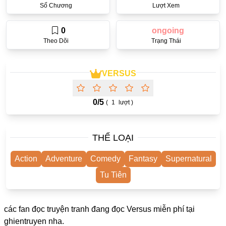
Số Chương
Lượt Xem
One Shot
Yuri
0
ongoing
Theo Dõi
Trạng Thái
Truyện Scan
Yaoi
VERSUS
#Trùng Sinh
Cưới Trước Yêu Sau
0/
5
(
1
lượt )
#Cục Cưng
THỂ LOẠI
#Âu Cổ
Showbiz
Action
Adventure
Comedy
Fantasy
Supernatural
Adult
Tu Tiên
Mature
các fan đọc truyện tranh đang đọc Versus miễn phí tại
Trọng Sinh
ghientruyen
nha.