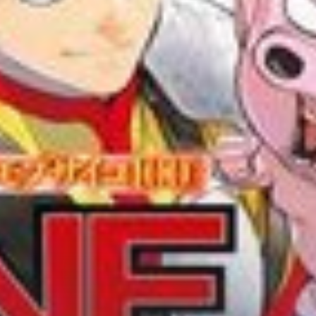
Adventure
Tu Tiên
Ngôn Tình
Slice Of Life
School Life
Manga
Supernatural
Xuyên Không
Shounen
Cổ Đại
Mystery
Webtoon