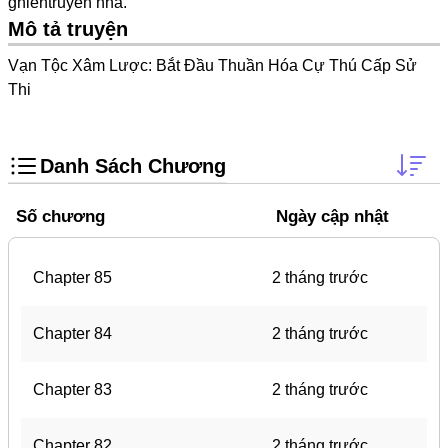
ghientruyen
nha.
Doujinshi
Mô tả truyện
Thanh Xuân Vườn Trường
Vạn Tộc Xâm Lược: Bắt Đầu Thuần Hóa Cự Thú Cấp Sử
Shounen Ai
Thi
Báo Thù
Shoujo Ai
Danh Sách Chương
#Trâu Già Gặm Cỏ Non
Số chương
Ngày cập nhật
Smut
Demons
Chapter 85
2 tháng trước
Anime
Detective
Chapter 84
2 tháng trước
#Hoàng Gia
Chapter 83
2 tháng trước
Trinh Thám
#Ma Cà Rồng
Chapter 82
2 tháng trước