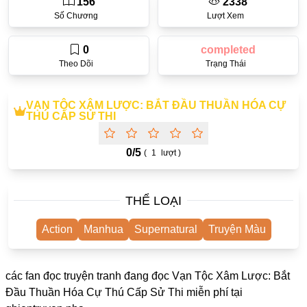
156
2338
One Shot
Số Chương
Lượt Xem
Yuri
0
completed
Truyện Scan
Theo Dõi
Trạng Thái
Yaoi
VẠN TỘC XÂM LƯỢC: BẮT ĐẦU THUẦN HÓA CỰ
#Trùng Sinh
THÚ CẤP SỬ THI
Cưới Trước Yêu Sau
0/
5
(
1
lượt )
#Cục Cưng
#Âu Cổ
THỂ LOẠI
Showbiz
Action
Manhua
Supernatural
Truyện Màu
Adult
Mature
các fan đọc truyện tranh đang đọc Vạn Tộc Xâm Lược: Bắt
Trọng Sinh
Đầu Thuần Hóa Cự Thú Cấp Sử Thi miễn phí tại