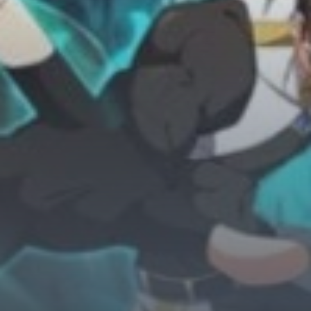
Horror
Chuyển Sinh
Psychological
Martial Arts
Shoujo
Đam Mỹ
Historical
Seinen
Sci-Fi
Tragedy
#Sủng Ngọt
Hiện Đại
Harem