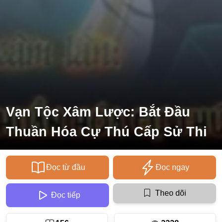
Ecchi
Nữ Cường
Huyền Huyễn
Tổng Tài
Isekai
#Chiếm Hữu Mạnh Mẽ
Vạn Tộc Xâm Lược: Bắt Đầu
Sports
Thuần Hóa Cự Thú Cấp Sử Thi
Magic
Comic
Đọc từ đầu
Đọc ngay
#Ngược Tâm
Theo dõi
Đọc tiếp
Josei
Gender Bender