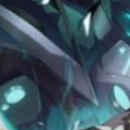
Adventure
Tu Tiên
Ngôn Tình
Slice Of Life
School Life
Manga
Supernatural
Xuyên Không
Shounen
Cổ Đại
Mystery
Webtoon