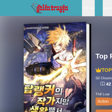
Thể loại
Danh
Top 
TOP
Số Chươn
42
Thể Loại
Action