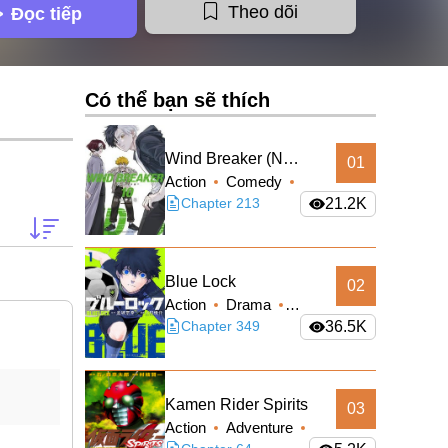
Theo dõi
Đọc tiếp
Có thể bạn sẽ thích
Wind Breaker (Nii
01
Action
Comedy
Satoru)
School Life
Chapter 213
21.2K
Shounen
Blue Lock
02
Action
Drama
Shounen
Chapter 349
36.5K
Kamen Rider Spirits
03
Action
Adventure