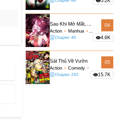
Sci-fi
Chapter 64
5.2K
Sau Khi Mở Mắt, Đệ
04
Action
Manhua
Tử Của Ta Thành
Supernatural
Chapter 40
4.6K
Nữ Đế Đại Ma Đầu
Truyện Màu
Sát Thủ Về Vườn
05
Action
Comedy
Manga
Chapter 243
Shounen
15.7K
Slice of Life
Supernatural