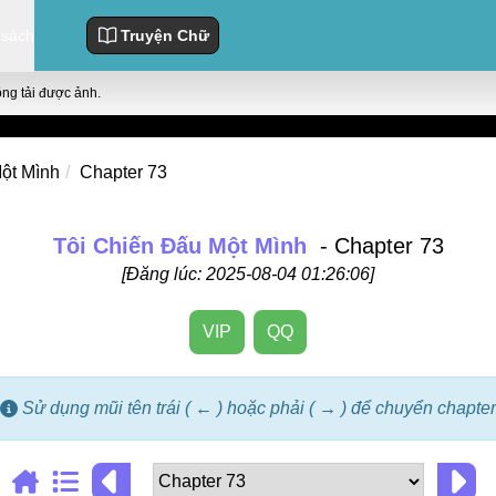
 sách
Truyện Chữ
ông tải được ảnh.
ột Mình
Chapter 73
Tôi Chiến Đấu Một Mình
- Chapter 73
[Đăng lúc: 2025-08-04 01:26:06]
VIP
QQ
Sử dụng mũi tên trái ( ← ) hoặc phải ( → ) để chuyển chapter