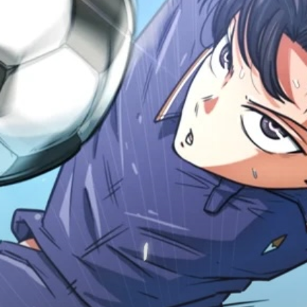
Adventure
Tu Tiên
Ngôn Tình
Slice Of Life
School Life
Manga
Supernatural
Xuyên Không
Shounen
Cổ Đại
Mystery
Webtoon