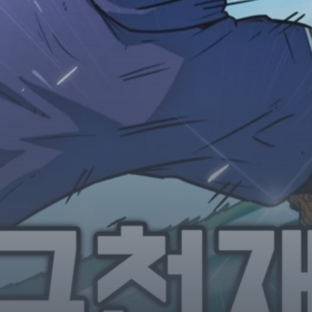
Horror
Chuyển Sinh
Psychological
Martial Arts
Shoujo
Đam Mỹ
Historical
Seinen
Sci-Fi
Tragedy
#Sủng Ngọt
Hiện Đại
Harem