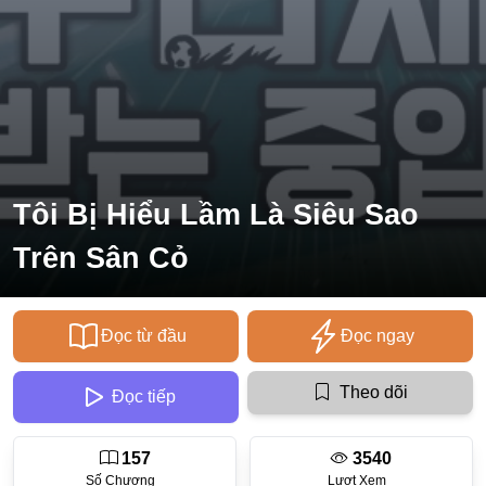
Ecchi
Nữ Cường
Huyền Huyễn
Tổng Tài
Isekai
Tôi Bị Hiểu Lầm Là Siêu Sao
#Chiếm Hữu Mạnh Mẽ
Trên Sân Cỏ
Sports
Magic
Đọc từ đầu
Đọc ngay
Comic
#Ngược Tâm
Theo dõi
Đọc tiếp
Josei
157
3540
Gender Bender
Số Chương
Lượt Xem