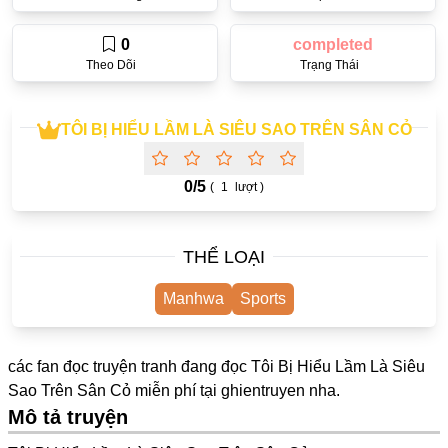
One Shot
0
completed
Yuri
Theo Dõi
Trạng Thái
Truyện Scan
Yaoi
TÔI BỊ HIỂU LẦM LÀ SIÊU SAO TRÊN SÂN CỎ
#Trùng Sinh
0/
5
(
1
lượt )
Cưới Trước Yêu Sau
#Cục Cưng
THỂ LOẠI
#Âu Cổ
Manhwa
Sports
Showbiz
Adult
các fan đọc truyện tranh đang đọc Tôi Bị Hiểu Lầm Là Siêu
Mature
Sao Trên Sân Cỏ miễn phí tại
ghientruyen
nha.
Mô tả truyện
Trọng Sinh