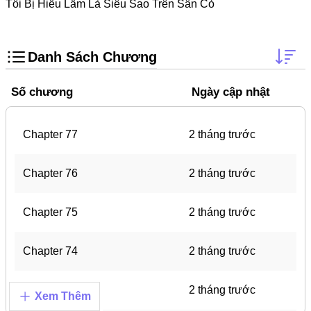
Doujinshi
Tôi Bị Hiểu Lầm Là Siêu Sao Trên Sân Cỏ
Thanh Xuân Vườn Trường
Shounen Ai
Danh Sách Chương
Báo Thù
Số chương
Ngày cập nhật
Shoujo Ai
#Trâu Già Gặm Cỏ Non
Chapter 77
2 tháng trước
Smut
Chapter 76
2 tháng trước
Demons
Anime
Chapter 75
2 tháng trước
Detective
Chapter 74
2 tháng trước
#Hoàng Gia
Trinh Thám
Chapter 73
2 tháng trước
Xem Thêm
#Ma Cà Rồng