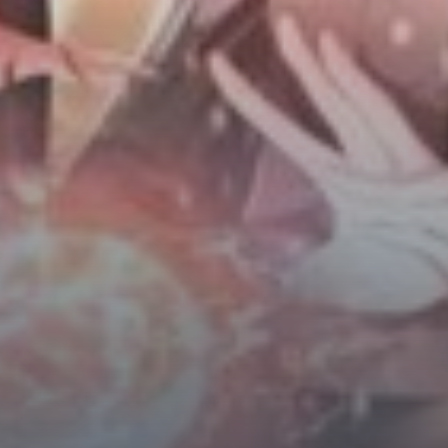
Horror
Chuyển Sinh
Psychological
Martial Arts
Shoujo
Đam Mỹ
Historical
Seinen
Sci-Fi
Tragedy
#Sủng Ngọt
Hiện Đại
Harem