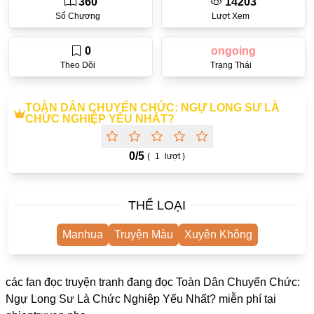
360
14203
One Shot
Số Chương
Lượt Xem
Truyện Scan
0
ongoing
Yuri
Theo Dõi
Trạng Thái
Yaoi
TOÀN DÂN CHUYỂN CHỨC: NGỰ LONG SƯ LÀ
Cưới Trước Yêu Sau
CHỨC NGHIỆP YẾU NHẤT?
#Trùng Sinh
0/
5
(
1
lượt )
#Cục Cưng
Showbiz
THỂ LOẠI
#Âu Cổ
Manhua
Truyện Màu
Xuyên Không
Doujinshi
Adult
các fan đọc truyện tranh đang đọc Toàn Dân Chuyển Chức:
Mature
Ngự Long Sư Là Chức Nghiệp Yếu Nhất? miễn phí tại