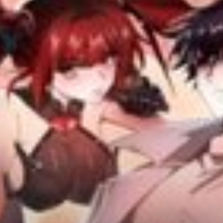
Adventure
Tu Tiên
Ngôn Tình
Slice Of Life
School Life
Manga
Supernatural
Xuyên Không
Shounen
Cổ Đại
Mystery
Webtoon