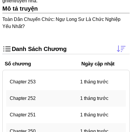
ghientruyen
nha.
Trọng Sinh
Mô tả truyện
Thanh Xuân Vườn Trường
Toàn Dân Chuyển Chức: Ngự Long Sư Là Chức Nghiệp
Shounen Ai
Yếu Nhất?
Shoujo Ai
Báo Thù
Danh Sách Chương
#Trâu Già Gặm Cỏ Non
Số chương
Ngày cập nhật
Smut
Demons
Chapter 253
1 tháng trước
Anime
Detective
Chapter 252
1 tháng trước
#Hoàng Gia
Chapter 251
1 tháng trước
Trinh Thám
#Ma Cà Rồng
Chapter 250
1 tháng trước