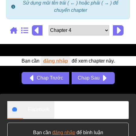
Sử dụng mũi tên trái ( ← ) hoặc phải ( → ) để
Adventure
chuyển chapter
Tu Tiên
Ngôn Tình
Slice Of Life
School Life
Bạn cần
đăng nhập
để xem chapter này.
Manga
Supernatural
Chap Trước
Chap Sau
Xuyên Không
Shounen
Cổ Đại
Facebook
Mystery
Webtoon
Bạn cần
đăng nhập
để bình luận