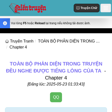
Truyện Chữ
Danh Sách
Vui lòng
F5
hoặc
Reload
lại trang nếu không tải được ảnh.
Truyện Mới Cập Nhật
Thể loại
Truyện Tranh
TOÀN BỘ PHẢN DIỆN TRONG TRUYỆN ĐỀU NGHE ĐƯỢC TIẾNG LÒNG CỦA TA
Truyện Hot
Chapter 4
Action
Truyện chữ
Truyện Mới Đăng
Truyện Màu
Truyện Hoàn Thành
Tùy Chỉnh
TOÀN BỘ PHẢN DIỆN TRONG TRUYỆN
Manhua
ĐỀU NGHE ĐƯỢC TIẾNG LÒNG CỦA TA
-
Đăng Nhập
Manhwa
Chapter 4
Fantasy
[Đăng lúc: 2025-05-23 01:33:43]
Romance
QQ
Comedy
Drama