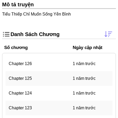
Doujinshi
Mô tả truyện
Thanh Xuân Vườn Trường
Tiểu Thiếp Chỉ Muốn Sống Yên Bình
Shounen Ai
Báo Thù
Danh Sách Chương
Shoujo Ai
Số chương
Ngày cập nhật
#Trâu Già Gặm Cỏ Non
Smut
Chapter 126
1 năm trước
Demons
Anime
Chapter 125
1 năm trước
Detective
Chapter 124
1 năm trước
#Hoàng Gia
Trinh Thám
Chapter 123
1 năm trước
#Ma Cà Rồng