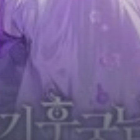
Horror
Chuyển Sinh
Psychological
Martial Arts
Shoujo
Đam Mỹ
Historical
Seinen
Sci-Fi
Tragedy
#Sủng Ngọt
Hiện Đại
Harem