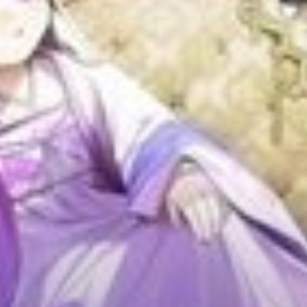
Adventure
Tu Tiên
Ngôn Tình
Slice Of Life
School Life
Manga
Supernatural
Xuyên Không
Shounen
Cổ Đại
Mystery
Webtoon