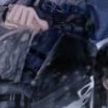
Adventure
Tu Tiên
Ngôn Tình
Slice Of Life
School Life
Manga
Supernatural
Xuyên Không
Shounen
Cổ Đại
Mystery
Webtoon