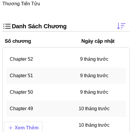
Trọng Sinh
Thương Tiến Tửu
Thanh Xuân Vườn Trường
Shounen Ai
Danh Sách Chương
Shoujo Ai
Số chương
Ngày cập nhật
Báo Thù
#Trâu Già Gặm Cỏ Non
Chapter 52
9 tháng trước
Smut
Demons
Chapter 51
9 tháng trước
Anime
Chapter 50
9 tháng trước
Detective
#Hoàng Gia
Chapter 49
10 tháng trước
Trinh Thám
Chapter 48
10 tháng trước
Xem Thêm
#Ma Cà Rồng