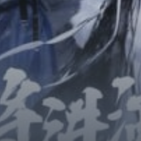
Horror
Chuyển Sinh
Psychological
Martial Arts
Shoujo
Đam Mỹ
Historical
Seinen
Sci-Fi
Tragedy
#Sủng Ngọt
Hiện Đại
Harem