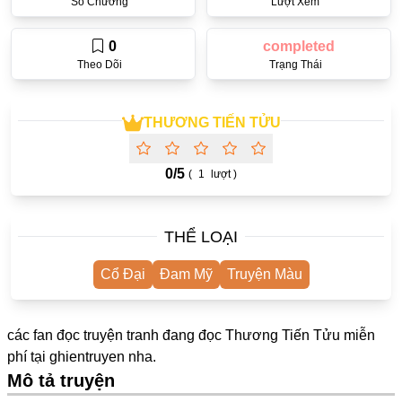
Số Chương
Lượt Xem
One Shot
0
completed
Truyện Scan
Theo Dõi
Trạng Thái
Yuri
Yaoi
THƯƠNG TIẾN TỬU
Cưới Trước Yêu Sau
0/
5
(
1
lượt )
#Trùng Sinh
#Cục Cưng
THỂ LOẠI
Showbiz
Cổ Đại
Đam Mỹ
Truyện Màu
#Âu Cổ
Doujinshi
các fan đọc truyện tranh đang đọc Thương Tiến Tửu miễn
Adult
phí tại
ghientruyen
nha.
Mature
Mô tả truyện