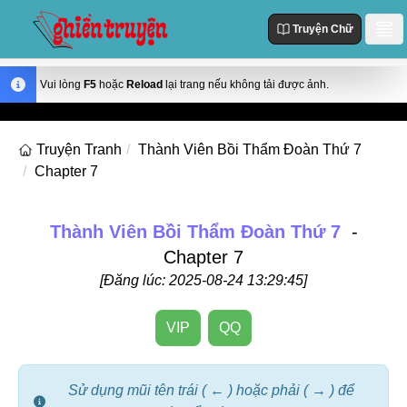
Truyện Chữ
Danh Sách
Vui lòng
F5
hoặc
Reload
lại trang nếu không tải được ảnh.
Truyện Mới Cập Nhật
Thể loại
Truyện Tranh
Thành Viên Bồi Thẩm Đoàn Thứ 7
Truyện Hot
Chapter 7
Action
Truyện chữ
Truyện Mới Đăng
Truyện Màu
Truyện Hoàn Thành
Tùy Chỉnh
Thành Viên Bồi Thẩm Đoàn Thứ 7
-
Manhua
Chapter 7
Đăng Nhập
Manhwa
[Đăng lúc: 2025-08-24 13:29:45]
Fantasy
VIP
QQ
Romance
Comedy
Sử dụng mũi tên trái ( ← ) hoặc phải ( → ) để
Drama