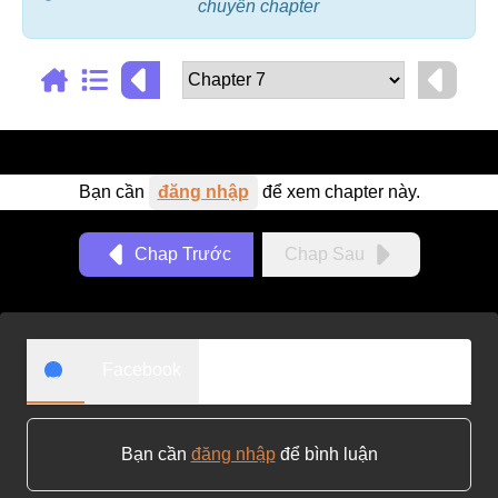
chuyển chapter
Adventure
Tu Tiên
Ngôn Tình
Slice Of Life
Bạn cần
đăng nhập
để xem chapter này.
School Life
Manga
Chap Trước
Chap Sau
Supernatural
Xuyên Không
Shounen
Facebook
Cổ Đại
Mystery
Bạn cần
đăng nhập
để bình luận
Webtoon