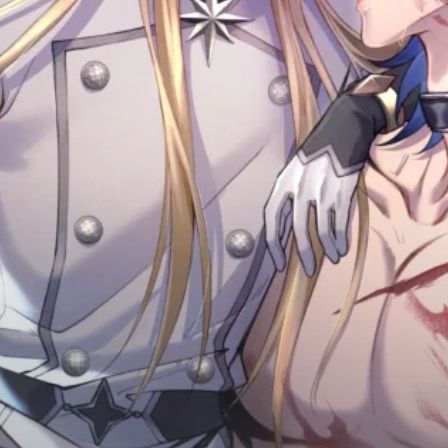
Adventure
Tu Tiên
Ngôn Tình
Slice Of Life
School Life
Manga
Supernatural
Xuyên Không
Shounen
Cổ Đại
Mystery
Webtoon