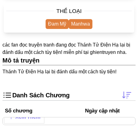
One Shot
THỂ LOẠI
Yuri
Đam Mỹ
Manhwa
Truyện Scan
Yaoi
các fan đọc truyện tranh đang đọc Thánh Tử Điện Hạ lại bị
#Trùng Sinh
đánh dấu một cách tùy tiện! miễn phí tại
ghientruyen
nha.
Mô tả truyện
Cưới Trước Yêu Sau
Thánh Tử Điện Hạ lại bị đánh dấu một cách tùy tiện!
#Cục Cưng
#Âu Cổ
Danh Sách Chương
Showbiz
Adult
Số chương
Ngày cập nhật
Xem Thêm
Mature
Trọng Sinh