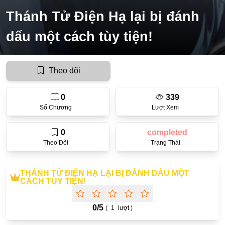
Thánh Tử Điện Hạ lại bị đánh
Ecchi
dấu một cách tùy tiện!
Nữ Cường
Huyền Huyễn
Theo dõi
Tổng Tài
Isekai
0
339
Số Chương
Lượt Xem
#Chiếm Hữu Mạnh Mẽ
Sports
0
completed
Theo Dõi
Trạng Thái
Magic
Comic
THÁNH TỬ ĐIỆN HẠ LẠI BỊ ĐÁNH DẤU MỘT
#Ngược Tâm
CÁCH TÙY TIỆN!
Josei
0/
5
(
1
lượt )
Gender Bender