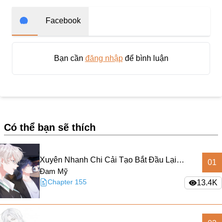
Doujinshi
Thanh Xuân Vườn Trường
Facebook
Shounen Ai
Báo Thù
Bạn cần
đăng nhập
để bình luận
Shoujo Ai
#Trâu Già Gặm Cỏ Non
Smut
Có thể bạn sẽ thích
Demons
Anime
Xuyên Nhanh Chi Cải Tạo Bắt Đầu Lại
01
Detective
Đam Mỹ
Làm Người
#Hoàng Gia
Chapter 155
13.4K
Trinh Thám
#Ma Cà Rồng