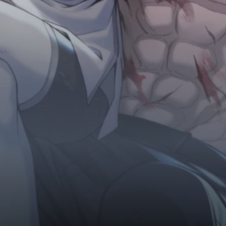
Horror
Chuyển Sinh
Psychological
Martial Arts
Shoujo
Đam Mỹ
Historical
Seinen
Sci-Fi
Tragedy
#Sủng Ngọt
Hiện Đại
Harem