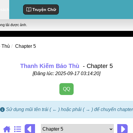
 sách
Truyện Chữ
ông tải được ảnh.
 Thù
Chapter 5
Thanh Kiếm Báo Thù
- Chapter 5
[Đăng lúc: 2025-09-17 03:14:20]
QQ
Sử dụng mũi tên trái ( ← ) hoặc phải ( → ) để chuyển chapter