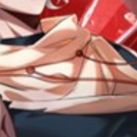
Adventure
Tu Tiên
Ngôn Tình
Slice Of Life
School Life
Manga
Supernatural
Xuyên Không
Shounen
Cổ Đại
Mystery
Webtoon