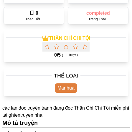
One Shot
0
completed
Yuri
Theo Dõi
Trạng Thái
Truyện Scan
Yaoi
THẦN CHỈ CHI TỘI
#Trùng Sinh
0/
5
(
1
lượt )
Cưới Trước Yêu Sau
#Cục Cưng
THỂ LOẠI
#Âu Cổ
Manhua
Showbiz
Adult
các fan đọc truyện tranh đang đọc Thần Chỉ Chi Tội miễn phí
Mature
tại
ghientruyen
nha.
Mô tả truyện
Trọng Sinh