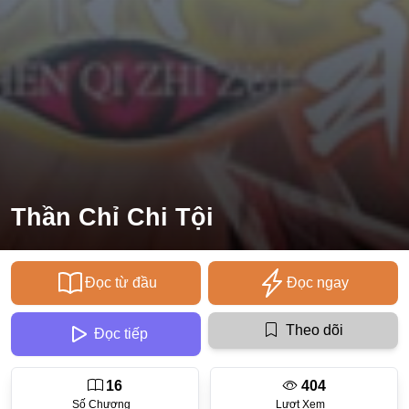
Ecchi
Nữ Cường
Huyền Huyễn
Tổng Tài
Isekai
#Chiếm Hữu Mạnh Mẽ
Thần Chỉ Chi Tội
Sports
Magic
Đọc từ đầu
Đọc ngay
Comic
#Ngược Tâm
Theo dõi
Đọc tiếp
Josei
16
404
Gender Bender
Số Chương
Lượt Xem