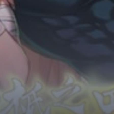
Horror
Chuyển Sinh
Psychological
Martial Arts
Shoujo
Đam Mỹ
Historical
Seinen
Sci-Fi
Tragedy
#Sủng Ngọt
Hiện Đại
Harem