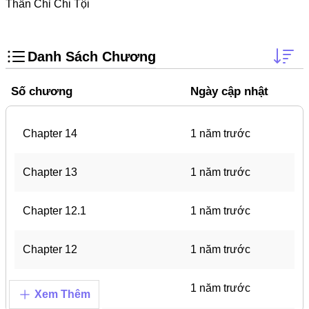
Doujinshi
Thần Chỉ Chi Tội
Thanh Xuân Vườn Trường
Shounen Ai
Danh Sách Chương
Báo Thù
Số chương
Ngày cập nhật
Shoujo Ai
#Trâu Già Gặm Cỏ Non
Chapter 14
1 năm trước
Smut
Chapter 13
1 năm trước
Demons
Anime
Chapter 12.1
1 năm trước
Detective
Chapter 12
1 năm trước
#Hoàng Gia
Trinh Thám
Chapter 11
1 năm trước
Xem Thêm
#Ma Cà Rồng