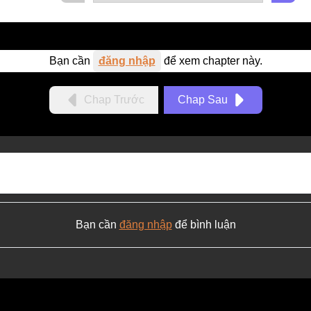
Bạn cần
đăng nhập
để xem chapter này.
Chap Trước
Chap Sau
Bạn cần
đăng nhập
để bình luận