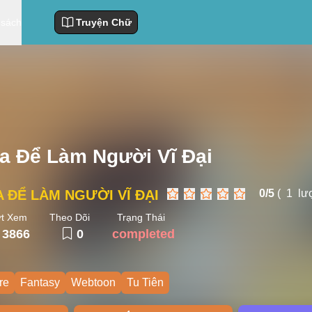
 sách
Truyện Chữ
Ra Để Làm Người Vĩ Đại
A ĐỂ LÀM NGƯỜI VĨ ĐẠI
0/
5
(
1
lượ
t Xem
Theo Dõi
Trạng Thái
3866
0
completed
re
Fantasy
Webtoon
Tu Tiên