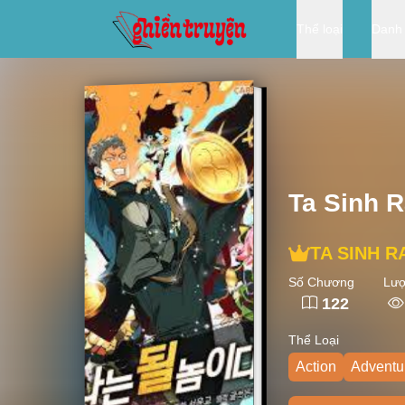
Thể loại
Danh
Ta Sinh 
TA SINH R
Số Chương
Lượ
122
Thể Loại
Action
Adventu