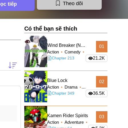
Theo dõi
ọc tiếp
Có thể bạn sẽ thích
Wind Breaker (Nii
01
Action
Comedy
Satoru)
School Life
Chapter 213
21.2K
Shounen
Blue Lock
02
Action
Drama
Shounen
Chapter 349
36.5K
Kamen Rider Spirits
03
Action
Adventure