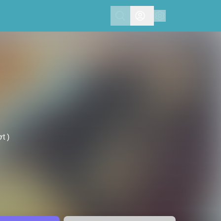
Search
t )