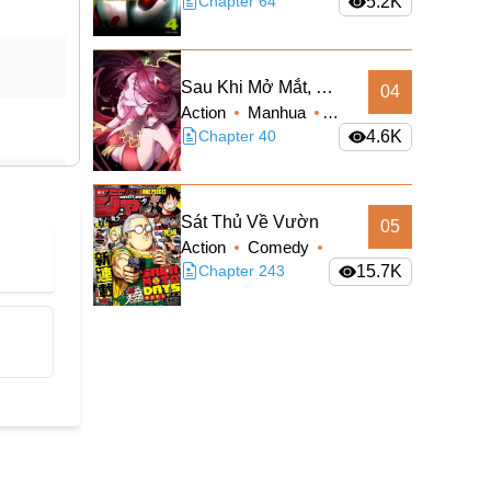
Sci-fi
Chapter 64
5.2K
Sau Khi Mở Mắt, Đệ
04
Action
Manhua
Tử Của Ta Thành
Supernatural
Chapter 40
4.6K
Nữ Đế Đại Ma Đầu
Truyện Màu
Sát Thủ Về Vườn
05
Action
Comedy
Manga
Chapter 243
Shounen
15.7K
Slice of Life
Supernatural