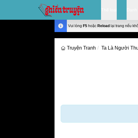
Thể loại
Danh
Vui lòng
F5
hoặc
Reload
lại trang nếu kh
Truyện Tranh
Ta Là Người Th