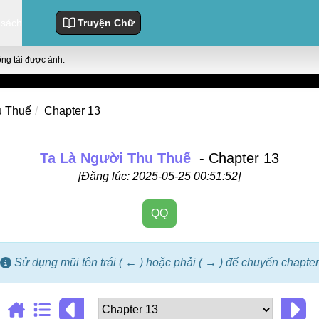
 sách
Truyện Chữ
ông tải được ảnh.
u Thuế
Chapter 13
Ta Là Người Thu Thuế
- Chapter 13
[Đăng lúc: 2025-05-25 00:51:52]
QQ
Sử dụng mũi tên trái ( ← ) hoặc phải ( → ) để chuyển chapter