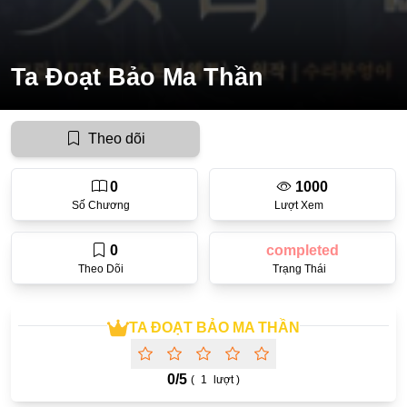
Ecchi
Nữ Cường
Ta Đoạt Bảo Ma Thần
Huyền Huyễn
Tổng Tài
Theo dõi
Isekai
0
1000
#Chiếm Hữu Mạnh Mẽ
Số Chương
Lượt Xem
Sports
0
completed
Magic
Theo Dõi
Trạng Thái
Comic
#Ngược Tâm
TA ĐOẠT BẢO MA THẦN
Josei
0/
5
(
1
lượt )
Gender Bender