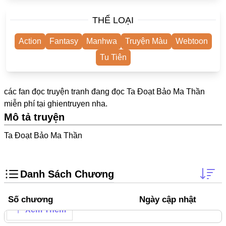
One Shot
THỂ LOẠI
Truyện Scan
Action
Fantasy
Manhwa
Truyện Màu
Webtoon
Yuri
Tu Tiên
Yaoi
Cưới Trước Yêu Sau
các fan đọc truyện tranh đang đọc Ta Đoạt Bảo Ma Thần
#Trùng Sinh
miễn phí tại
ghientruyen
nha.
Mô tả truyện
#Cục Cưng
Ta Đoạt Bảo Ma Thần
Showbiz
#Âu Cổ
Danh Sách Chương
Doujinshi
Adult
Số chương
Ngày cập nhật
Xem Thêm
Mature