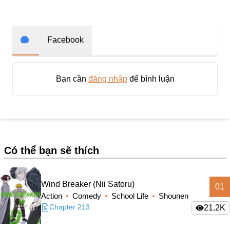
Trọng Sinh
Thanh Xuân Vườn Trường
Shounen Ai
Facebook
Shoujo Ai
Báo Thù
Bạn cần
đăng nhập
để bình luận
#Trâu Già Gặm Cỏ Non
Smut
Demons
Có thể bạn sẽ thích
Anime
Detective
Wind Breaker (Nii Satoru)
01
#Hoàng Gia
Action
Comedy
School Life
Shounen
Trinh Thám
Chapter 213
21.2K
#Ma Cà Rồng