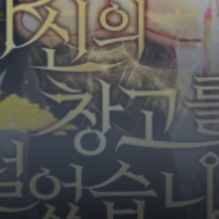
Horror
Chuyển Sinh
Psychological
Martial Arts
Shoujo
Đam Mỹ
Historical
Seinen
Sci-Fi
Tragedy
#Sủng Ngọt
Hiện Đại
Harem