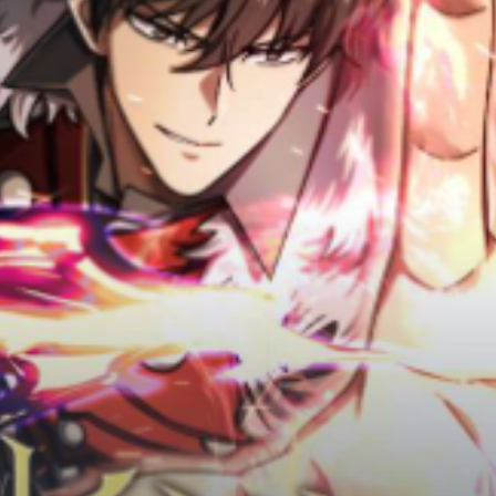
Adventure
Tu Tiên
Ngôn Tình
Slice Of Life
School Life
Manga
Supernatural
Xuyên Không
Shounen
Cổ Đại
Mystery
Webtoon