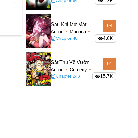
Sci-fi
Chapter 64
5.2K
Sau Khi Mở Mắt, Đệ
04
Action
Manhua
Tử Của Ta Thành
Supernatural
Chapter 40
4.6K
Nữ Đế Đại Ma Đầu
Truyện Màu
Sát Thủ Về Vườn
05
Action
Comedy
Manga
Chapter 243
Shounen
15.7K
Slice of Life
Supernatural