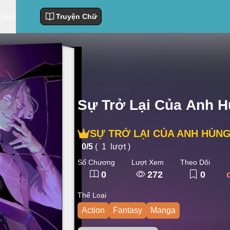
 sách
Truyện Chữ
Sự Trở Lại Của Anh 
SỰ TRỞ LẠI CỦA ANH HÙNG
0/
5
(
1
lượt )
Số Chương
Lượt Xem
Theo Dõi
0
272
0
Thể Loại
Action
Fantasy
Manga