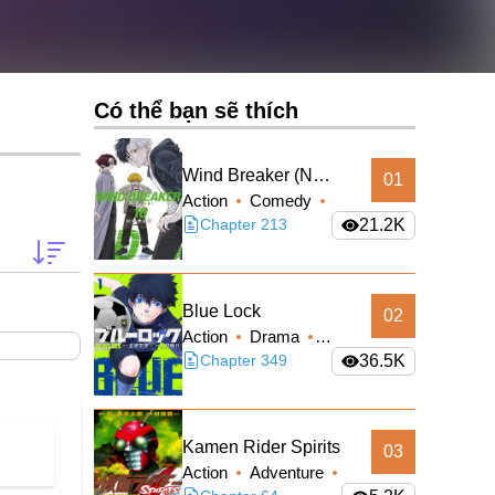
Có thể bạn sẽ thích
Wind Breaker (Nii
01
Action
Comedy
Satoru)
School Life
Chapter 213
21.2K
Shounen
Blue Lock
02
Action
Drama
Shounen
Chapter 349
36.5K
Kamen Rider Spirits
03
Action
Adventure