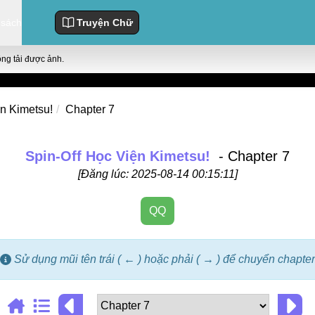
 sách
Truyện Chữ
ông tải được ảnh.
ện Kimetsu!
Chapter 7
Spin-Off Học Viện Kimetsu!
- Chapter 7
[Đăng lúc: 2025-08-14 00:15:11]
QQ
Sử dụng mũi tên trái ( ← ) hoặc phải ( → ) để chuyển chapter