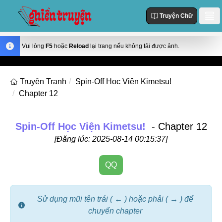
Truyện Chữ
Danh Sách
Vui lòng
F5
hoặc
Reload
lại trang nếu không tải được ảnh.
Truyện Mới Cập Nhật
Thể loại
Truyện Tranh
Spin-Off Học Viện Kimetsu!
Truyện Hot
Chapter 12
Action
Truyện chữ
Truyện Mới Đăng
Truyện Màu
Truyện Hoàn Thành
Tùy Chỉnh
Spin-Off Học Viện Kimetsu!
- Chapter 12
Manhua
[Đăng lúc: 2025-08-14 00:15:37]
Đăng Nhập
Manhwa
QQ
Fantasy
Romance
Sử dụng mũi tên trái ( ← ) hoặc phải ( → ) để
Comedy
chuyển chapter
Drama