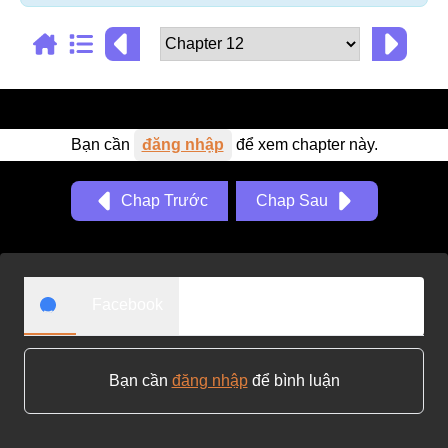
Adventure
Tu Tiên
Ngôn Tình
Slice Of Life
Bạn cần
đăng nhập
để xem chapter này.
School Life
Chap Trước
Chap Sau
Manga
Supernatural
Xuyên Không
Facebook
Shounen
Cổ Đại
Bạn cần
đăng nhập
để bình luận
Mystery
Webtoon