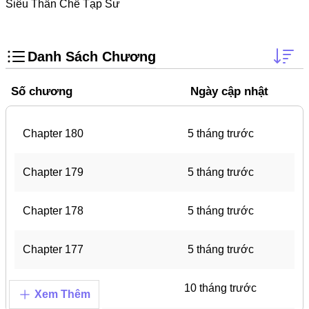
Trọng Sinh
Siêu Thần Chế Tạp Sư
Thanh Xuân Vườn Trường
Shounen Ai
Danh Sách Chương
Shoujo Ai
Số chương
Ngày cập nhật
Báo Thù
#Trâu Già Gặm Cỏ Non
Chapter 180
5 tháng trước
Smut
Chapter 179
5 tháng trước
Demons
Anime
Chapter 178
5 tháng trước
Detective
Chapter 177
5 tháng trước
#Hoàng Gia
Trinh Thám
Chapter 176
10 tháng trước
Xem Thêm
#Ma Cà Rồng