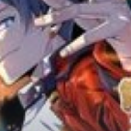
Adventure
Tu Tiên
Ngôn Tình
Slice Of Life
School Life
Manga
Supernatural
Xuyên Không
Shounen
Cổ Đại
Mystery
Webtoon