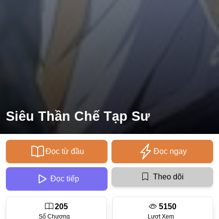
Ecchi
Nữ Cường
Huyền Huyễn
Tổng Tài
Isekai
#Chiếm Hữu Mạnh Mẽ
Siêu Thần Chế Tạp Sư
Sports
Magic
Đọc từ đầu
Đọc ngay
Comic
#Ngược Tâm
Theo dõi
Đọc tiếp
Josei
205
5150
Gender Bender
Số Chương
Lượt Xem