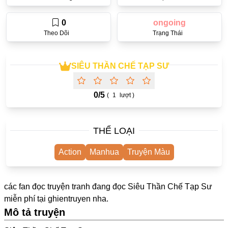
One Shot
0
ongoing
Truyện Scan
Theo Dõi
Trạng Thái
Yuri
Yaoi
SIÊU THẦN CHẾ TẠP SƯ
Cưới Trước Yêu Sau
0/
5
(
1
lượt )
#Trùng Sinh
#Cục Cưng
THỂ LOẠI
Showbiz
Action
Manhua
Truyện Màu
#Âu Cổ
Doujinshi
các fan đọc truyện tranh đang đọc Siêu Thần Chế Tạp Sư
Adult
miễn phí tại
ghientruyen
nha.
Mô tả truyện
Mature