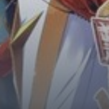
Horror
Chuyển Sinh
Psychological
Martial Arts
Shoujo
Đam Mỹ
Historical
Seinen
Sci-Fi
Tragedy
#Sủng Ngọt
Hiện Đại
Harem