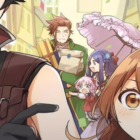
Adventure
Tu Tiên
Ngôn Tình
Slice Of Life
School Life
Manga
Supernatural
Xuyên Không
Shounen
Cổ Đại
Mystery
Webtoon