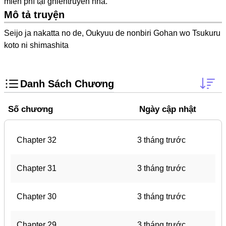
miễn phí tại
ghientruyen
nha.
Doujinshi
Mô tả truyện
Thanh Xuân Vườn Trường
Seijo ja nakatta no de, Oukyuu de nonbiri Gohan wo Tsukuru
Shounen Ai
koto ni shimashita
Báo Thù
Shoujo Ai
Danh Sách Chương
#Trâu Già Gặm Cỏ Non
Số chương
Ngày cập nhật
Smut
Demons
Chapter 32
3 tháng trước
Anime
Detective
Chapter 31
3 tháng trước
#Hoàng Gia
Chapter 30
3 tháng trước
Trinh Thám
#Ma Cà Rồng
Chapter 29
3 tháng trước