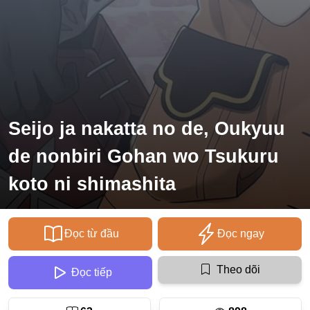
Ecchi
Nữ Cường
Huyền Huyễn
Tổng Tài
Seijo ja nakatta no de, Oukyuu
Isekai
#Chiếm Hữu Mạnh Mẽ
de nonbiri Gohan wo Tsukuru
Sports
koto ni shimashita
Magic
Comic
Đọc từ đầu
Đọc ngay
#Ngược Tâm
Theo dõi
Đọc tiếp
Josei
Gender Bender