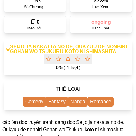
63
898
One Shot
Số Chương
Lượt Xem
Yuri
0
ongoing
Truyện Scan
Theo Dõi
Trạng Thái
Yaoi
SEIJO JA NAKATTA NO DE, OUKYUU DE NONBIRI
#Trùng Sinh
GOHAN WO TSUKURU KOTO NI SHIMASHITA
Cưới Trước Yêu Sau
0/
5
(
1
lượt )
#Cục Cưng
#Âu Cổ
THỂ LOẠI
Showbiz
Comedy
Fantasy
Manga
Romance
Adult
Mature
các fan đọc truyện tranh đang đọc Seijo ja nakatta no de,
Trọng Sinh
Oukyuu de nonbiri Gohan wo Tsukuru koto ni shimashita