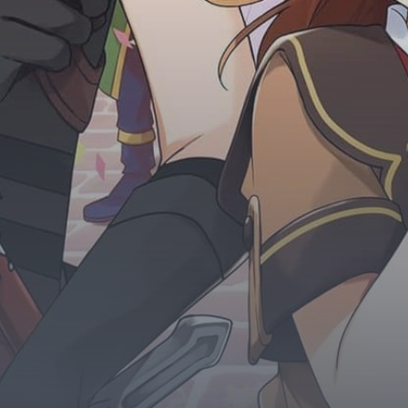
Horror
Chuyển Sinh
Psychological
Martial Arts
Shoujo
Đam Mỹ
Historical
Seinen
Sci-Fi
Tragedy
#Sủng Ngọt
Hiện Đại
Harem