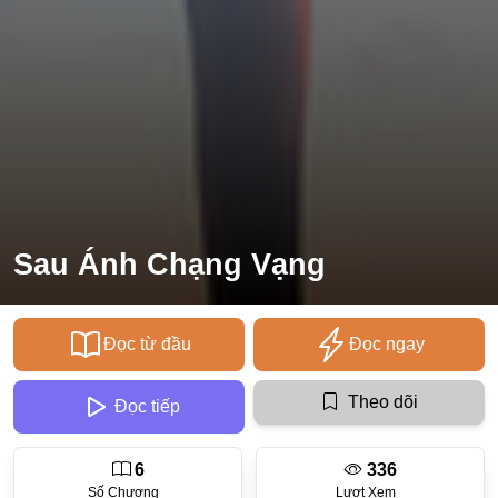
Ecchi
Nữ Cường
Huyền Huyễn
Tổng Tài
Isekai
#Chiếm Hữu Mạnh Mẽ
Sau Ánh Chạng Vạng
Sports
Magic
Đọc từ đầu
Đọc ngay
Comic
#Ngược Tâm
Theo dõi
Đọc tiếp
Josei
6
336
Gender Bender
Số Chương
Lượt Xem