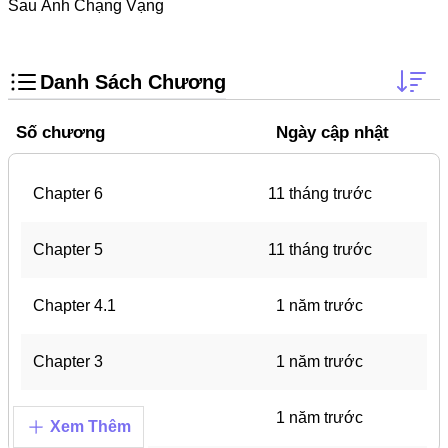
Doujinshi
Sau Ánh Chạng Vạng
Thanh Xuân Vườn Trường
Shounen Ai
Danh Sách Chương
Báo Thù
Số chương
Ngày cập nhật
Shoujo Ai
#Trâu Già Gặm Cỏ Non
Chapter 6
11 tháng trước
Smut
Chapter 5
11 tháng trước
Demons
Anime
Chapter 4.1
1 năm trước
Detective
Chapter 3
1 năm trước
#Hoàng Gia
Trinh Thám
Chapter 2
1 năm trước
Xem Thêm
#Ma Cà Rồng