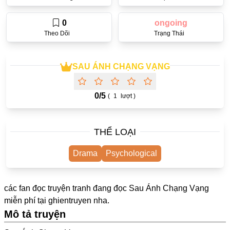
One Shot
0
ongoing
Yuri
Theo Dõi
Trạng Thái
Truyện Scan
Yaoi
SAU ÁNH CHẠNG VẠNG
#Trùng Sinh
0/
5
(
1
lượt )
Cưới Trước Yêu Sau
#Cục Cưng
THỂ LOẠI
#Âu Cổ
Drama
Psychological
Showbiz
Adult
các fan đọc truyện tranh đang đọc Sau Ánh Chạng Vạng
Mature
miễn phí tại
ghientruyen
nha.
Mô tả truyện
Trọng Sinh