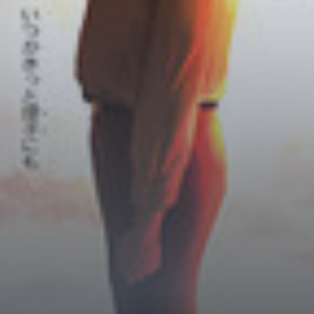
Horror
Chuyển Sinh
Psychological
Martial Arts
Shoujo
Đam Mỹ
Historical
Seinen
Sci-Fi
Tragedy
#Sủng Ngọt
Hiện Đại
Harem