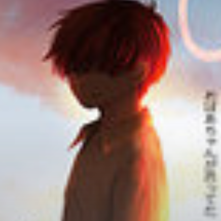
Adventure
Tu Tiên
Ngôn Tình
Slice Of Life
School Life
Manga
Supernatural
Xuyên Không
Shounen
Cổ Đại
Mystery
Webtoon