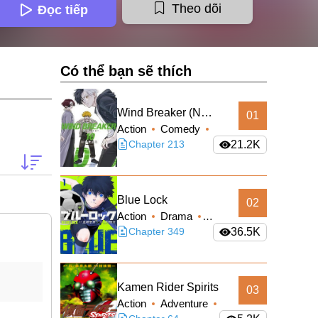
Theo dõi
Đọc tiếp
Có thể bạn sẽ thích
Wind Breaker (Nii
01
Action
Comedy
Satoru)
School Life
Chapter 213
21.2K
Shounen
Blue Lock
02
Action
Drama
Shounen
Chapter 349
36.5K
Kamen Rider Spirits
03
Action
Adventure