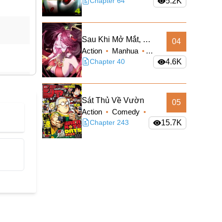
Sci-fi
Chapter 64
5.2K
Sau Khi Mở Mắt, Đệ
04
Action
Manhua
Tử Của Ta Thành
Supernatural
Chapter 40
4.6K
Nữ Đế Đại Ma Đầu
Truyện Màu
Sát Thủ Về Vườn
05
Action
Comedy
Manga
Chapter 243
Shounen
15.7K
Slice of Life
Supernatural