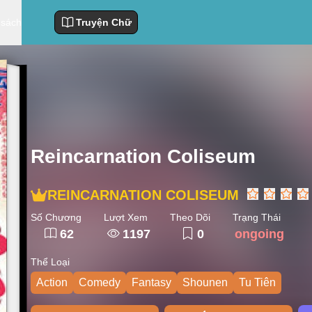
 sách
Truyện Chữ
Reincarnation Coliseum
REINCARNATION COLISEUM
Số Chương
Lượt Xem
Theo Dõi
Trạng Thái
62
1197
0
ongoing
Thể Loại
Action
Comedy
Fantasy
Shounen
Tu Tiên