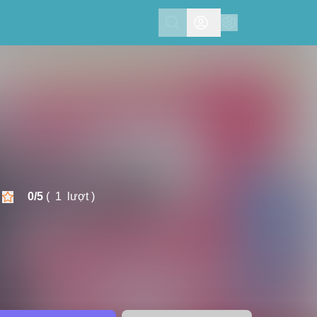
Search
0/
5
(
1
lượt )