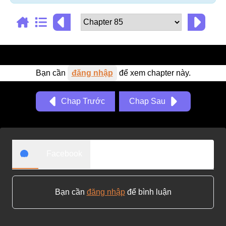
Adventure
Tu Tiên
Ngôn Tình
Slice Of Life
Bạn cần
đăng nhập
để xem chapter này.
School Life
Chap Trước
Chap Sau
Manga
Supernatural
Xuyên Không
Facebook
Shounen
Cổ Đại
Bạn cần
đăng nhập
để bình luận
Mystery
Webtoon