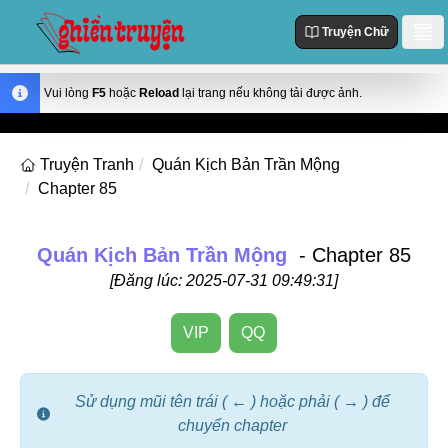
Truyện Chữ
Danh Sách
Vui lòng
F5
hoặc
Reload
lại trang nếu không tải được ảnh.
Truyện Mới Cập Nhật
Thể loại
Truyện Tranh
Quán Kịch Bản Trần Mộng
Truyện Hot
Chapter 85
Action
Truyện chữ
Truyện Mới Đăng
Truyện Màu
Truyện Hoàn Thành
Tùy Chỉnh
Quán Kịch Bản Trần Mộng
- Chapter 85
Manhua
[Đăng lúc: 2025-07-31 09:49:31]
Đăng Nhập
Manhwa
VIP
QQ
Fantasy
Romance
Sử dụng mũi tên trái ( ← ) hoặc phải ( → ) để
Comedy
chuyển chapter
Drama