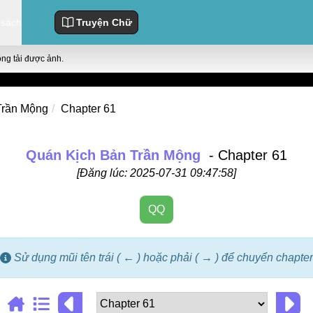
 sách
Truyện Chữ
ông tải được ảnh.
Trần Mộng
Chapter 61
Quán Kịch Bản Trần Mộng
- Chapter 61
[Đăng lúc: 2025-07-31 09:47:58]
QQ
Sử dụng mũi tên trái ( ← ) hoặc phải ( → ) để chuyển chapter