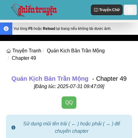
Truyện Chữ
Danh Sách
Vui lòng
F5
hoặc
Reload
lại trang nếu không tải được ảnh.
Truyện Mới Cập Nhật
Thể loại
Truyện Tranh
Quán Kịch Bản Trần Mộng
Truyện Hot
Chapter 49
Action
Truyện chữ
Truyện Mới Đăng
Truyện Màu
Truyện Hoàn Thành
Tùy Chỉnh
Quán Kịch Bản Trần Mộng
- Chapter 49
Manhua
[Đăng lúc: 2025-07-31 09:47:09]
Đăng Nhập
Manhwa
QQ
Fantasy
Romance
Sử dụng mũi tên trái ( ← ) hoặc phải ( → ) để
Comedy
chuyển chapter
Drama