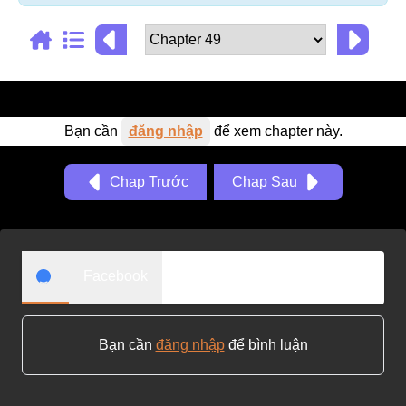
Adventure
Tu Tiên
Ngôn Tình
Slice Of Life
Bạn cần
đăng nhập
để xem chapter này.
School Life
Chap Trước
Chap Sau
Manga
Supernatural
Xuyên Không
Facebook
Shounen
Cổ Đại
Bạn cần
đăng nhập
để bình luận
Mystery
Webtoon